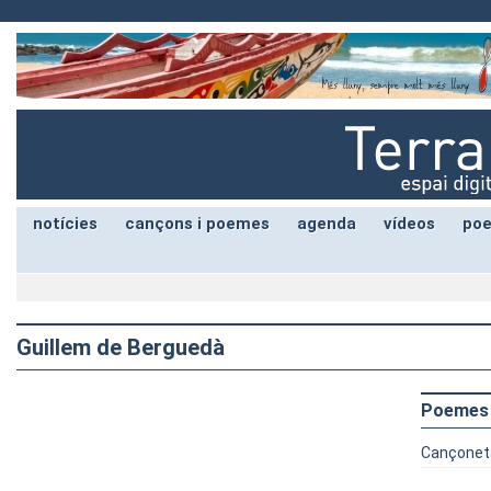
notícies
cançons i poemes
agenda
vídeos
poe
Guillem de Berguedà
Poemes
Cançoneta 