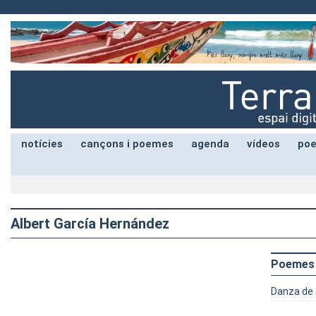
notícies
cançons i poemes
agenda
vídeos
poe
Albert García Hernández
Poemes
Danza de f