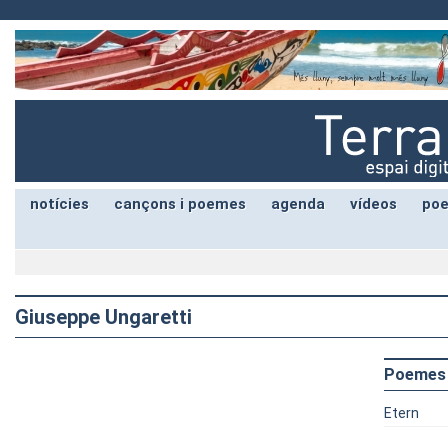
notícies
cançons i poemes
agenda
vídeos
poe
Giuseppe Ungaretti
Poemes
Etern