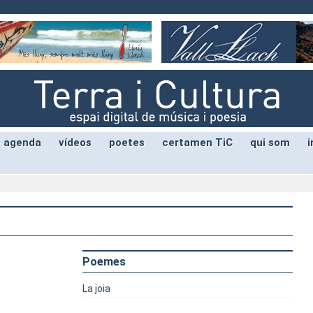
agenda
vídeos
poetes
certamen TiC
qui som
i
Poemes
La joia