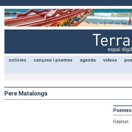
notícies
cançons i poemes
agenda
vídeos
poe
Pere Matalonga
Poemes
Fidelitat