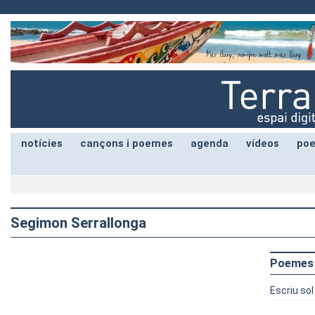
notícies
cançons i poemes
agenda
vídeos
poe
Segimon Serrallonga
Poemes
Escriu so