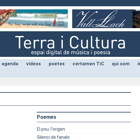
agenda
vídeos
poetes
certamen TiC
qui som
i
Poemes
El pou: l'origen
Silenci de fanals