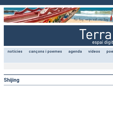
notícies
cançons i poemes
agenda
vídeos
poe
Shijing