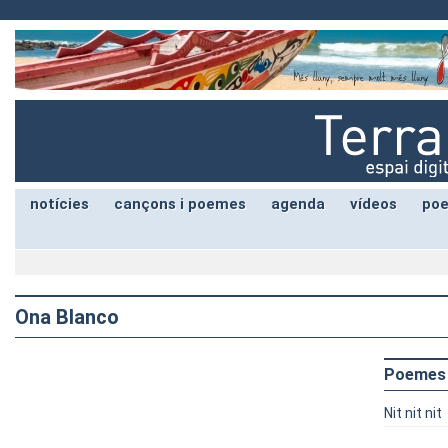
notícies
cançons i poemes
agenda
vídeos
poe
Ona Blanco
Poemes
Nit nit nit