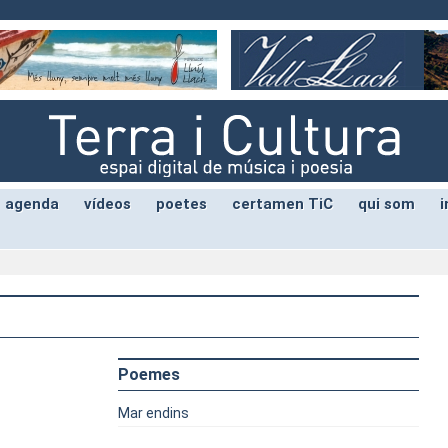
agenda
vídeos
poetes
certamen TiC
qui som
i
Poemes
Mar endins