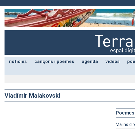
notícies
cançons i poemes
agenda
vídeos
poe
Vladímir Maiakovski
Poemes
Mai no di