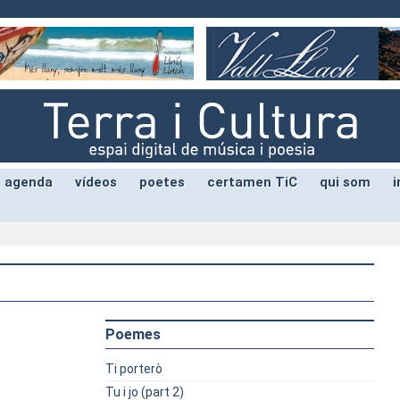
agenda
vídeos
poetes
certamen TiC
qui som
i
Poemes
Ti porterò
Tu i jo (part 2)