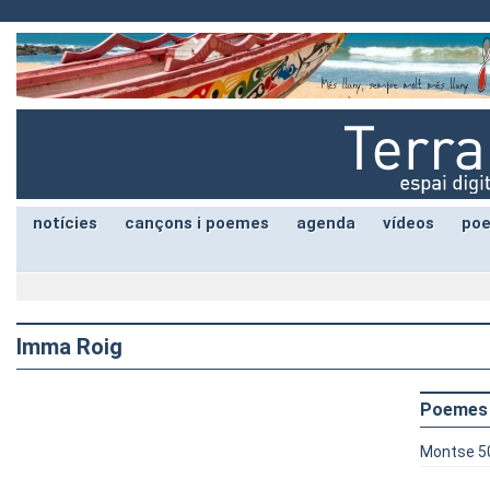
notícies
cançons i poemes
agenda
vídeos
poe
Imma Roig
Poemes
Montse 5