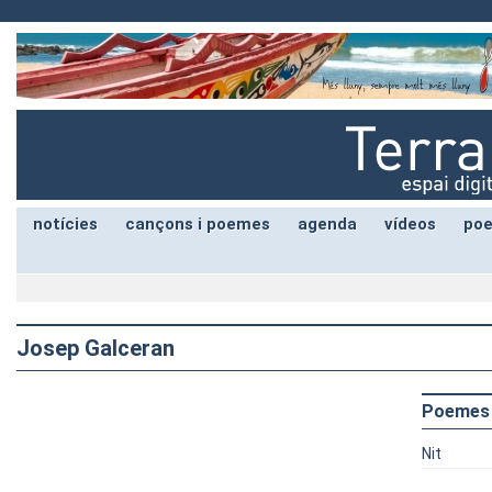
notícies
cançons i poemes
agenda
vídeos
poe
Josep Galceran
Poemes
Nit