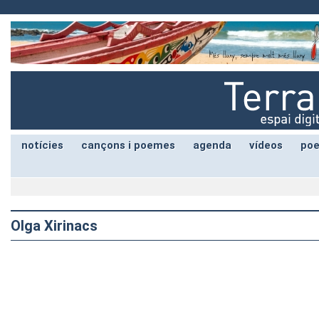
notícies
cançons i poemes
agenda
vídeos
poe
Olga Xirinacs