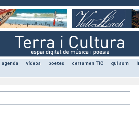
agenda
vídeos
poetes
certamen TiC
qui som
i