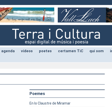
agenda
vídeos
poetes
certamen TiC
qui som
i
Poemes
En lo Claustre de Miramar