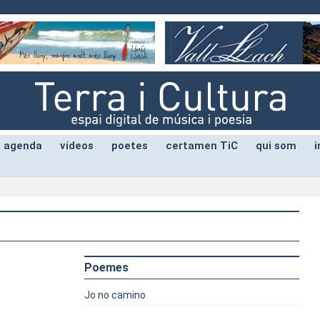
agenda
vídeos
poetes
certamen TiC
qui som
i
Poemes
Jo no camino