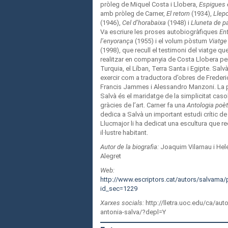
pròleg de Miquel Costa i Llobera,
Espigues 
amb pròleg de Carner,
El retorn
(1934),
Llepo
(1946),
Cel d’horabaixa
(1948) i
Lluneta de p
Va escriure les proses autobiogràfiques
Ent
l’enyorança
(1955) i el volum pòstum
Viatge
(1998), que recull el testimoni del viatge qu
realitzar en companyia de Costa Llobera per
Turquia, el Líban, Terra Santa i Egipte. Sal
exercir com a traductora d’obres de Frederic
Francis Jammes i Alessandro Manzoni. La 
Salvà és el maridatge de la simplicitat cas
gràcies de l’art. Carner fa una
Antologia poèt
dedica a Salvà un important estudi crític de
Llucmajor li ha dedicat una escultura que r
il·lustre habitant.
Autor de la biografia:
Joaquim Vilarnau i He
Alegret
Web:
http://www.escriptors.cat/autors/salvama
id_sec=1229
Xarxes socials:
http://lletra.uoc.edu/ca/aut
antonia-salva/?depl=Y