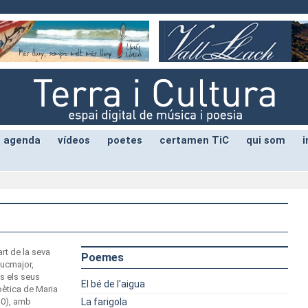
agenda
vídeos
poetes
certamen TiC
qui som
i
art de la seva
Poemes
lucmajor,
is els seus
El bé de l'aigua
oètica de Maria
0), amb
La farigola