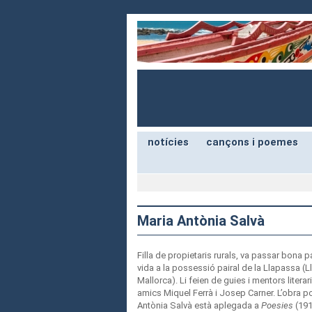
notícies
cançons i poemes
Maria Antònia Salvà
Filla de propietaris rurals, va passar bona p
vida a la possessió pairal de la Llapassa (L
Mallorca). Li feien de guies i mentors literar
amics Miquel Ferrà i Josep Carner. L’obra p
Antònia Salvà està aplegada a
Poesies
(191