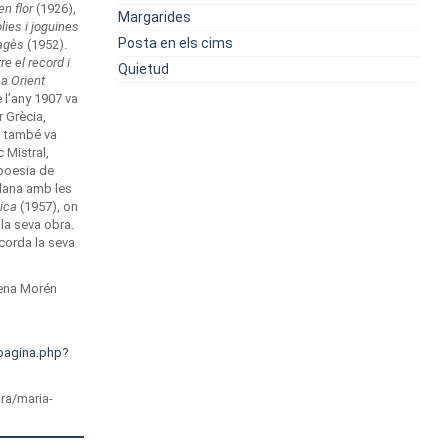
en flor
(1926),
Margarides
lies i joguines
Posta en els cims
agès
(1952).
re el record i
Quietud
 a Orient
e l’any 1907 va
 Grècia,
và també va
 Mistral,
poesia de
olana amb les
ica
(1957), on
 la seva obra.
ecorda la seva
lena Morén
/pagina.php?
ora/maria-