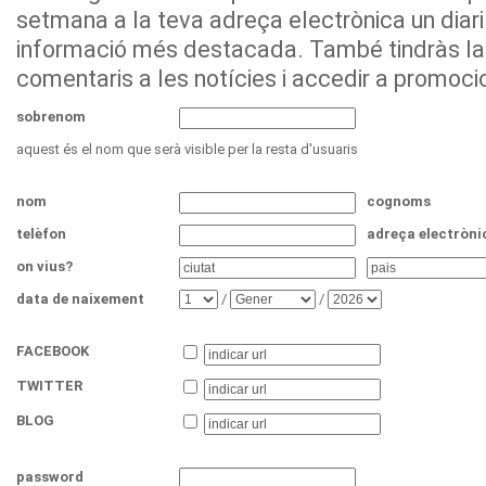
setmana a la teva adreça electrònica un diari
informació més destacada. També tindràs la p
comentaris a les notícies i accedir a promoci
sobrenom
aquest és el nom que serà visible per la resta d'usuaris
nom
cognoms
telèfon
adreça electròni
on vius?
data de naixement
/
/
FACEBOOK
TWITTER
BLOG
password