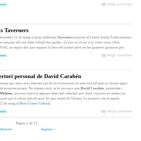
Afegir comentari
 més
s Taverners
divendres 22 de maig el grup mallorquí
Taverners
prentarà al Centre Artesà Tradicionàrius
es cançons del seu últim treball discogràfic,
La por no és res si la volen veure
(Ona
014), un segon disc que segueix la línia del primer però on les guitarres guanyen pes.
Afegir comentari
 més
ertori personal de David Carabén
ensar que setze anys liderant una de les formacions de més èxit del país no deixen gaire
ls projectes propis. No obstant això, ja fa uns anys que
David Carabén
, guitarrista i
Mishima
, procura reservar algunes dates del calendari per oferir concerts en solitari on
nçons que li vénen més de gust, les que surten de l'ànima. La propera cita és aquest
22 de maig al
Born Centre Cultural
.
Afegir comentari
 més
Pàgina 2 de 15
 Anterior
Següent >