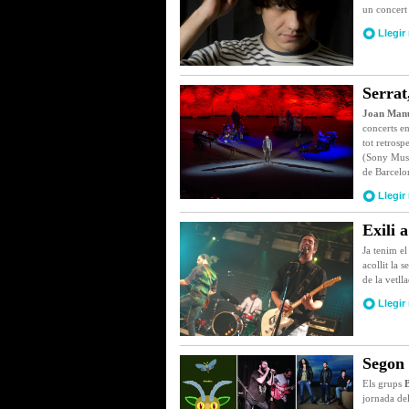
un concert
Llegir
Serrat
Joan Manu
concerts en
tot retrosp
(Sony Musi
de Barcelon
Llegir
Exili 
Ja tenim e
acollit la 
de la vetll
Llegir
Segon 
Els grups
B
jornada del