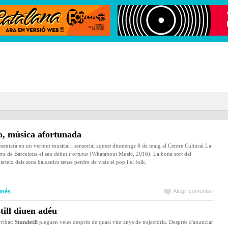
o, música afortunada
sentarà en un vermut musical i sensorial aquest diumenge 8 de maig al Centre Cultural La
a de Barcelona el seu debut
Fortuna
(Whatabout Music, 2016). La bona sort del
arteix dels sons bàlcanics sense perdre de vista el pop i el folk.
Afegir comentari
 més
till diuen adéu
rribat:
Standstill
pleguen veles després de quasi vint anys de trajectòria. Després d'anunciar