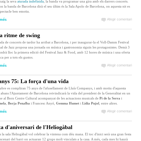
maig la seva
aturada indefinida
, la banda va programar una gira amb els darrers concerts.
on la banda de Barcelona dirà el seu últim és la Sala Apolo de Barcelona, on aquesta nit es
spectacle ben emotiu.
Afegir comentari
 més
a ritme de swing
da de concerts de tardor ha arribat a Barcelona, i per inaugurar-la el Voll-Damm Festival
nal de Jazz proposa una jornada on música i gastronomia siguin les protagonistes. Demà 3
indrà lloc la primera edició del Festival Jazz & Food, amb 12 hores de música i una oferta
a per a tots els gustos.
Afegir comentari
 més
ys 75: La força d'una vida
tubre es compliran 75 anys de l'afusellament de Lluís Companys, i amb motiu d'aquesta
a abans l'Ajuntament de Barcelona reivindicarà la vida del president de la Generalitat en un
ne al Born Centre Cultural acompanyat de les actuacions musicals de
Pi de la Serra
i
nela
,
Borja Penalba
i Francesc Anyó,
Gemma Humet
i
Lídia
Pujol
, entre altres.
Afegir comentari
 més
ta d'aniversari de l'Heliogàbal
 la sala Heliogàbal vol celebrar la vintena com déu mana. El toc d'inici serà una gran festa
escenari del barri on actuaran 12 grups molt vinculats a la casa. A més, cada mes hi haurà