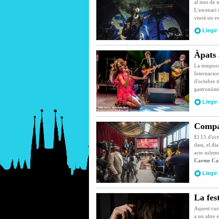
al mes de 
L'escenari 
viurà un e
Llegir
Àpats 
La tempora
Internacio
d'octubre t
gastronòmic
Llegir
Compan
El 15 d'oc
data, el di
acte solem
Carme Ca
Llegir
La fes
Aquest curs
a un altre 