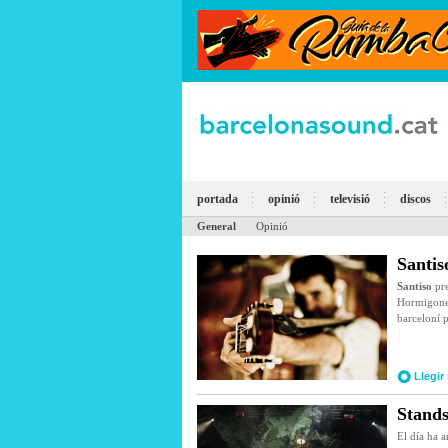
portada
opinió
televisió
discos
General
Opinió
Santis
Santiso
pre
Hormigoner
barceloní p
Llegir
Stands
El día ha a