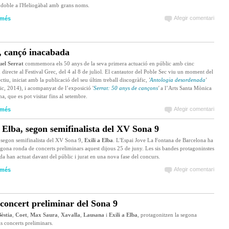
 doble a l'Heliogàbal amb grans noms.
Afegir comentari
 més
, cançó inacabada
el Serrat
commemora els 50 anys de la seva primera actuació en públic amb cinc
 directe al Festival Grec, del 4 al 8 de juliol. El cantautor del Poble Sec viu un moment del
ectiu, iniciat amb la publicació del seu últim treball discogràfic,
'
Antologia desordenada
'
c, 2014), i acompanyat de l’exposició '
Serrat: 50 anys de cançons
'
a l’Arts Santa Mònica
a, que es pot visitar fins al setembre.
Afegir comentari
 més
a Elba, segon semifinalista del XV Sona 9
l segon semifinalista del XV Sona 9,
Exili a Elba
. L'Espai Jove La Fontana de Barcelona ha
segona ronda de concerts preliminars aquest dijous 25 de juny. Les sis bandes protagoninstes
ada han actuat davant del públic i jurat en una nova fase del concurs.
Afegir comentari
 més
concert preliminar del Sona 9
èstia
,
Coet
,
Max Saura
,
Xavalla
,
Lausana
i
Exili a Elba
, protagonitzen la segona
s concerts preliminars.