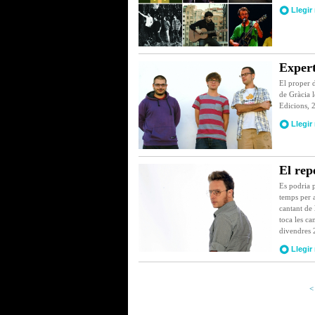
Llegir
Expert
El proper 
de Gràcia l
Edicions, 2
Llegir
El rep
Es podria p
temps per a
cantant de
toca les ca
divendres 
Llegir
<