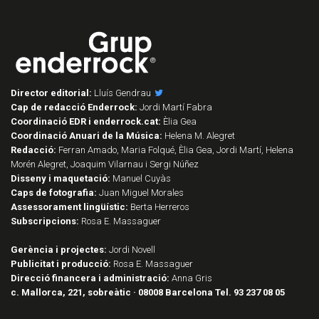
Director editorial:
Lluís Gendrau
Cap de redacció Enderrock:
Jordi Martí Fabra
Coordinació EDR i enderrock.cat:
Èlia Gea
Coordinació Anuari de la Música:
Helena M. Alegret
Redacció:
Ferran Amado, Maria Folqué, Èlia Gea, Jordi Martí, Helena
Morén Alegret, Joaquim Vilarnau i Sergi Núñez
Disseny i maquetació:
Manuel Cuyàs
Caps de fotografia:
Juan Miguel Morales
Assessorament lingüístic:
Berta Herreros
Subscripcions:
Rosa E. Massaguer
Gerència i projectes:
Jordi Novell
Publicitat i producció:
Rosa E. Massaguer
Direcció financera i administració:
Anna Gris
c. Mallorca, 221, sobreàtic · 08008 Barcelona Tel. 93 237 08 05