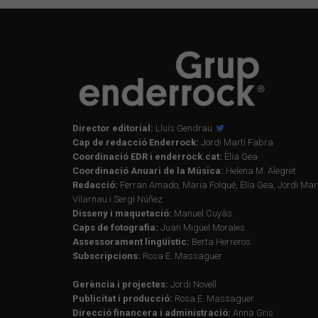
Director editorial:
Lluís Gendrau
Cap de redacció Enderrock:
Jordi Martí Fabra
Coordinació EDR i enderrock.cat:
Èlia Gea
Coordinació Anuari de la Música:
Helena M. Alegret
Redacció:
Ferran Amado, Maria Folqué, Èlia Gea, Jordi Mart
Vilarnau i Sergi Núñez
Disseny i maquetació:
Manuel Cuyàs
Caps de fotografia:
Juan Miguel Morales
Assessorament lingüístic:
Berta Herreros
Subscripcions:
Rosa E. Massaguer
Gerència i projectes:
Jordi Novell
Publicitat i producció:
Rosa E. Massaguer
Direcció financera i administració:
Anna Gris