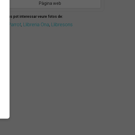
Pàgina web
mbé us pot interessar veure fotos de:
arc Parrot
,
Llibreria Ona
,
Llibresons