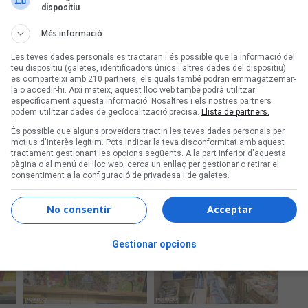
dispositiu
Més informació
Ta
M
Les teves dades personals es tractaran i és possible que la informació del
teu dispositiu (galetes, identificadors únics i altres dades del dispositiu)
es comparteixi amb 210 partners, els quals també podran emmagatzemar-
la o accedir-hi. Així mateix, aquest lloc web també podrà utilitzar
específicament aquesta informació. Nosaltres i els nostres partners
podem utilitzar dades de geolocalització precisa.
Llista de partners.
És possible que alguns proveïdors tractin les teves dades personals per
motius d'interès legítim. Pots indicar la teva disconformitat amb aquest
tractament gestionant les opcions següents. A la part inferior d'aquesta
pàgina o al menú del lloc web, cerca un enllaç per gestionar o retirar el
consentiment a la configuració de privadesa i de galetes.
No consentir
Acceptar
Gestionar opcions