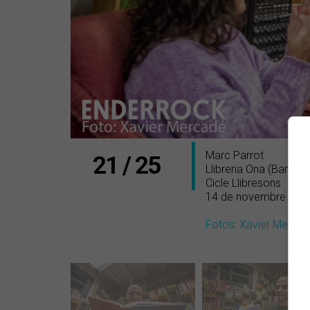
Marc Parrot
21 / 25
Llibreria Ona (Barcel
Cicle Llibresons
14 de novembre de 
Fotos: Xavier Merca