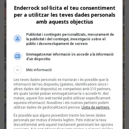
Enderrock sol·licita el teu consentiment
per a utilitzar les teves dades personals
amb aquests objectius
Publicitat i continguts personalitzats, mesurament de
la publicitat i del contingut, investigació sobre el
públic i desenvolupament de serveis
Emmagatzemar informació i/o accedir a la informació
d’un dispositiu
Més informació
Les teves dades personals es tractaran i és possible que la
informació del teu dispositiu (galetes, identificadors únics i
altres dades del dispositiu) es comparteixi amb 210 partners,
els quals també podran emmagatzemar-la o accedir-hi. Així
mateix, aquest lloc web també podrà utilitzar específicament
aquesta informació. Nosaltres i els nostres partners podem
utilitzar dades de geolocalització precisa.
Llista de partners.
És possible que alguns proveïdors tractin les teves dades
personals per motius d'interès legítim. Pots indicar la teva
disconformitat amb aquest tractament gestionant les opcions