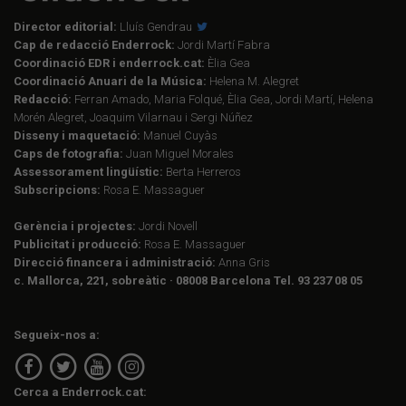
Director editorial:
Lluís Gendrau
Cap de redacció Enderrock:
Jordi Martí Fabra
Coordinació EDR i enderrock.cat:
Èlia Gea
Coordinació Anuari de la Música:
Helena M. Alegret
Redacció:
Ferran Amado, Maria Folqué, Èlia Gea, Jordi Martí, Helena
Morén Alegret, Joaquim Vilarnau i Sergi Núñez
Disseny i maquetació:
Manuel Cuyàs
Caps de fotografia:
Juan Miguel Morales
Assessorament lingüístic:
Berta Herreros
Subscripcions:
Rosa E. Massaguer
Gerència i projectes:
Jordi Novell
Publicitat i producció:
Rosa E. Massaguer
Direcció financera i administració:
Anna Gris
c. Mallorca, 221, sobreàtic · 08008 Barcelona Tel. 93 237 08 05
Segueix-nos a:
Cerca a Enderrock.cat: