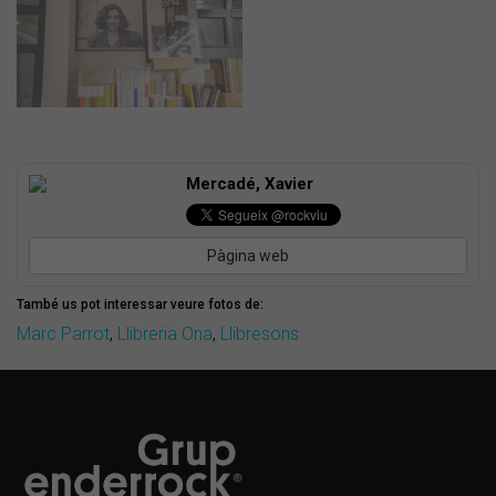
Mercadé, Xavier
Pàgina web
També us pot interessar veure fotos de:
Marc Parrot
,
Llibreria Ona
,
Llibresons