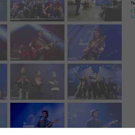
Ta
E
R