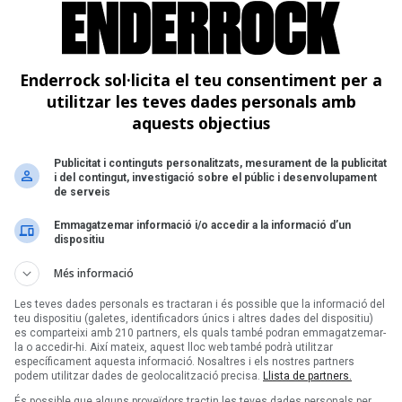
Enderrock sol·licita el teu consentiment per a
utilitzar les teves dades personals amb
aquests objectius
Publicitat i continguts personalitzats, mesurament de la publicitat
i del contingut, investigació sobre el públic i desenvolupament
de serveis
Emmagatzemar informació i/o accedir a la informació d’un
dispositiu
Més informació
Les teves dades personals es tractaran i és possible que la informació del
teu dispositiu (galetes, identificadors únics i altres dades del dispositiu)
es comparteixi amb 210 partners, els quals també podran emmagatzemar-
la o accedir-hi. Així mateix, aquest lloc web també podrà utilitzar
específicament aquesta informació. Nosaltres i els nostres partners
podem utilitzar dades de geolocalització precisa.
Llista de partners.
És possible que alguns proveïdors tractin les teves dades personals per