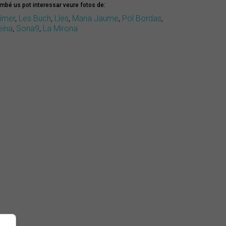
mbé us pot interessar veure fotos de:
fímer
,
Les Buch
,
Lles
,
Maria Jaume
,
Pol Bordas
,
eïna
,
Sona9
,
La Mirona