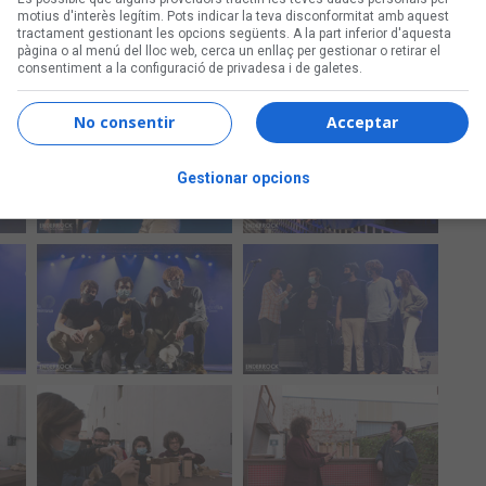
motius d'interès legítim. Pots indicar la teva disconformitat amb aquest
tractament gestionant les opcions següents. A la part inferior d'aquesta
pàgina o al menú del lloc web, cerca un enllaç per gestionar o retirar el
consentiment a la configuració de privadesa i de galetes.
No consentir
Acceptar
Gestionar opcions