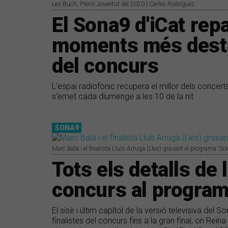
Les Buch, Premi Joventut del 2020 | Carles Rodríguez
El Sona9 d'iCat rep
moments més destac
del concurs
L'espai radiofònic recupera el millor dels concert
s'emet cada diumenge a les 10 de la nit
SONA9
Marc Bala i el finalista Lluís Arruga (Lles) gravant el programa 'Son
Tots els detalls de l
concurs al progra
El sisè i últim capítol de la versió televisiva del 
finalistes del concurs fins a la gran final, on Re