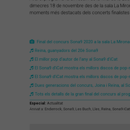
dimecres 18 de novembre des de la sala La Mirona
moments més destacats dels concerts finaliste
Final del concurs Sona9 2020 a la sala La Mirona 
Reïna, guanyadors del 20è Sona9
El millor pop d'autor de l'any al Sona9 d'iCat
El Sona9 d'iCat mostra els millors discos de pop-ro
El Sona9 d'iCat mostra els millors discos de pop-r
Dues generacions del concurs, Joina i Reïna, al S
Tots els detalls de la gran final del concurs al p
Especial:
Actualitat
Arxivat a:
Enderrock
,
Sona9
,
Les Buch
,
Lles
,
Reïna
,
Sona9 iCat