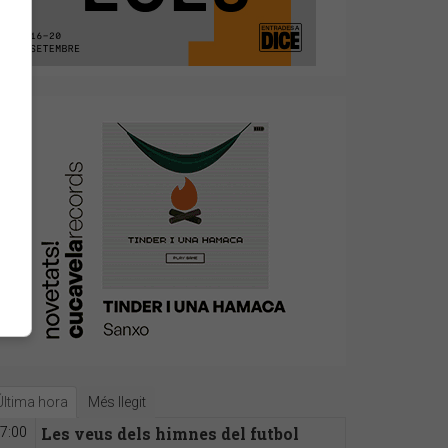
Última hora
Més llegit
Les veus dels himnes del futbol
7:00