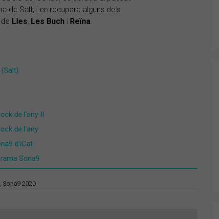
 de Salt, i en recupera alguns dels
s de
Lles
,
Les Buch
i
Reïna
.
(Salt)
ck de l'any II
ock de l'any
ona9 d'iCat
rograma Sona9
,
Sona9 2020