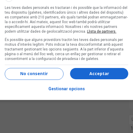
Les teves dades personals es tractaran i és possible que la informació del
teu dispositiu (galetes, identificadors únics i altres dades del dispositiu)
es comparteixi amb 210 partners, els quals també podran emmagatzemar-
la o accedir-hi. Així mateix, aquest lloc web també podrà utilitzar
específicament aquesta informació. Nosaltres i els nostres partners
podem utilitzar dades de geolocalització precisa.
Llista de partners.
És possible que alguns proveïdors tractin les teves dades personals per
motius d'interès legítim. Pots indicar la teva disconformitat amb aquest
tractament gestionant les opcions següents. A la part inferior d'aquesta
pàgina o al menú del lloc web, cerca un enllaç per gestionar o retirar el
consentiment a la configuració de privadesa i de galetes.
No consentir
Acceptar
Gestionar opcions
1