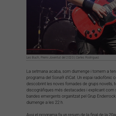
Les Buch, Premi Joventut del 2020 | Carles Rodríguez
La setmana acaba, som diumenge i tornem a teni
programa del Sona9 d'iCat. Un espai radiofònic c
descobrint les noves fornades de grups novells, t
discogràfiques més destacades i explicant com 
bandes emergents organitzat pel Grup Enderrock.
diumenge a les 22 h.
Avui el programa fa un resum de la final de la 20