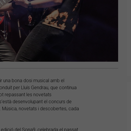
r una bona dosi musical amb el
onduït per Lluís Gendrau, que continua
ot repassant les novetats
s'està desenvolupant el concurs de
 Música, novetats i descobertes, cada
a edició del Sona9, celebrada el passat