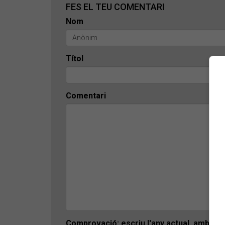
FES EL TEU COMENTARI
Nom
Títol
Comentari
Comprovació: escriu l'any actual, amb 4 x