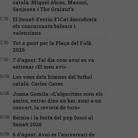
català: Miquel Abras, Mazoni,
Sanjosex i The Gruixut’s
El Sona9 d'estiu d'iCat descobreix
5:30
els concursants balears i
valencians
Tot a punt per la Plaça del Folk
2:30
2026
7 d'agost: Tal dia com avui es va
7:00
estrenar «El meu avi»
Les veus dels himnes del futbol
6/08
català: Carles Cases
Joana Gomila: «L’algoritme eren els
6/08
amics, entrar dins un bar, anar a un
concert, la revista de torn»
Bèrnia i la festa del pop fusió al
6/08
Sona9 2026
6 d'agost: Avui és l'aniversari de
6/08