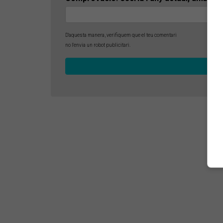
D'aquesta manera, verifiquem que el teu comentari
no l'envia un robot publicitari.