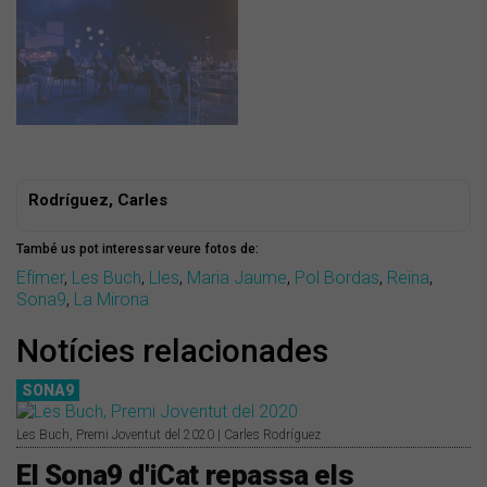
Rodríguez, Carles
També us pot interessar veure fotos de:
Efímer
,
Les Buch
,
Lles
,
Maria Jaume
,
Pol Bordas
,
Reïna
,
Sona9
,
La Mirona
Notícies relacionades
SONA9
Les Buch, Premi Joventut del 2020 | Carles Rodríguez
El Sona9 d'iCat repassa els