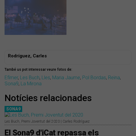
Rodríguez, Carles
També us pot interessar veure fotos de:
Efímer
,
Les Buch
,
Lles
,
Maria Jaume
,
Pol Bordas
,
Reïna
,
Sona9
,
La Mirona
Notícies relacionades
SONA9
Les Buch, Premi Joventut del 2020 | Carles Rodríguez
El Sona9 d'iCat repassa els