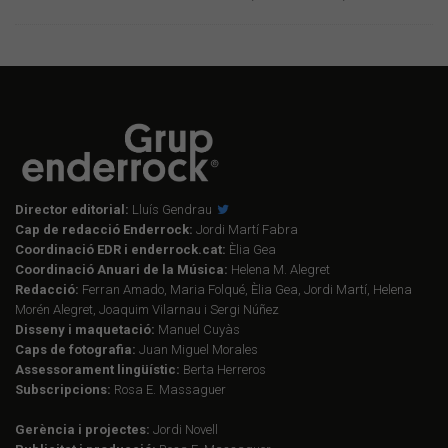
Director editorial:
Lluís Gendrau
Cap de redacció Enderrock:
Jordi Martí Fabra
Coordinació EDR i enderrock.cat:
Èlia Gea
Coordinació Anuari de la Música:
Helena M. Alegret
Redacció:
Ferran Amado, Maria Folqué, Èlia Gea, Jordi Martí, Helena
Morén Alegret, Joaquim Vilarnau i Sergi Núñez
Disseny i maquetació:
Manuel Cuyàs
Caps de fotografia:
Juan Miguel Morales
Assessorament lingüístic:
Berta Herreros
Subscripcions:
Rosa E. Massaguer
Gerència i projectes:
Jordi Novell