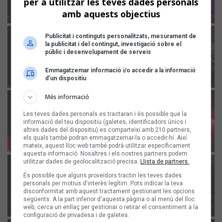
per a utilitzar les teves dades personals
amb aquests objectius
Publicitat i continguts personalitzats, mesurament de
la publicitat i del contingut, investigació sobre el
públic i desenvolupament de serveis
Emmagatzemar informació i/o accedir a la informació
d’un dispositiu
Més informació
Les teves dades personals es tractaran i és possible que la
informació del teu dispositiu (galetes, identificadors únics i
altres dades del dispositiu) es comparteixi amb 210 partners,
els quals també podran emmagatzemar-la o accedir-hi. Així
mateix, aquest lloc web també podrà utilitzar específicament
aquesta informació. Nosaltres i els nostres partners podem
utilitzar dades de geolocalització precisa.
Llista de partners.
És possible que alguns proveïdors tractin les teves dades
personals per motius d'interès legítim. Pots indicar la teva
disconformitat amb aquest tractament gestionant les opcions
següents. A la part inferior d'aquesta pàgina o al menú del lloc
web, cerca un enllaç per gestionar o retirar el consentiment a la
configuració de privadesa i de galetes.