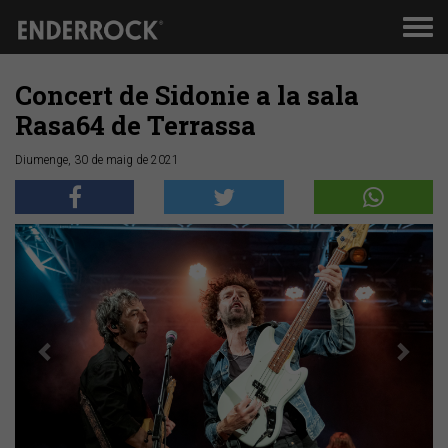
Men
de
nav
Concert de Sidonie a la sala
Rasa64 de Terrassa
Diumenge, 30 de maig de 2021
Anterior
Segü