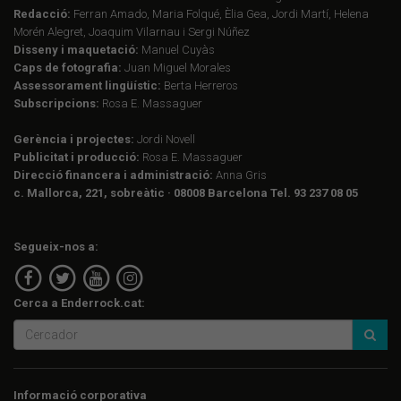
Redacció:
Ferran Amado, Maria Folqué, Èlia Gea, Jordi Martí, Helena
Morén Alegret, Joaquim Vilarnau i Sergi Núñez
Disseny i maquetació:
Manuel Cuyàs
Caps de fotografia:
Juan Miguel Morales
Assessorament lingüístic:
Berta Herreros
Subscripcions:
Rosa E. Massaguer
Gerència i projectes:
Jordi Novell
Publicitat i producció:
Rosa E. Massaguer
Direcció financera i administració:
Anna Gris
c. Mallorca, 221, sobreàtic · 08008 Barcelona Tel. 93 237 08 05
Segueix-nos a:
Cerca a Enderrock.cat:
Informació corporativa