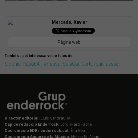
Mercadé, Xavier
Pàgina web
També us pot interessar veure fotos de:
Sidonie
,
Rasa64
,
Terrassa
,
SalaCat
,
CurtCircuit
,
assac
Director editorial:
Lluís Gendrau
Cap de redacció Enderrock:
Jordi Martí Fabra
Coordinació EDR i enderrock.cat:
Èlia Gea
Coordinació Anuari de la Música:
Helena M. Alegret