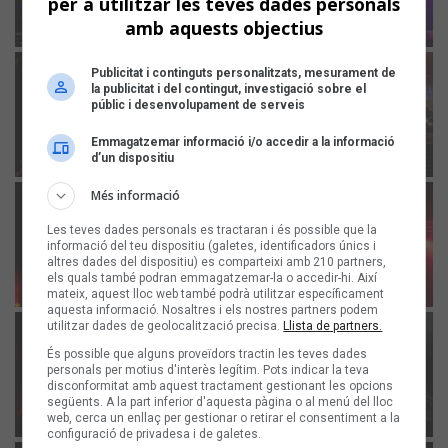
per a utilitzar les teves dades personals
amb aquests objectius
Publicitat i continguts personalitzats, mesurament de
la publicitat i del contingut, investigació sobre el
públic i desenvolupament de serveis
Emmagatzemar informació i/o accedir a la informació
d’un dispositiu
Més informació
Les teves dades personals es tractaran i és possible que la
informació del teu dispositiu (galetes, identificadors únics i
altres dades del dispositiu) es comparteixi amb 210 partners,
els quals també podran emmagatzemar-la o accedir-hi. Així
mateix, aquest lloc web també podrà utilitzar específicament
aquesta informació. Nosaltres i els nostres partners podem
utilitzar dades de geolocalització precisa.
Llista de partners.
És possible que alguns proveïdors tractin les teves dades
personals per motius d'interès legítim. Pots indicar la teva
disconformitat amb aquest tractament gestionant les opcions
següents. A la part inferior d'aquesta pàgina o al menú del lloc
web, cerca un enllaç per gestionar o retirar el consentiment a la
configuració de privadesa i de galetes.