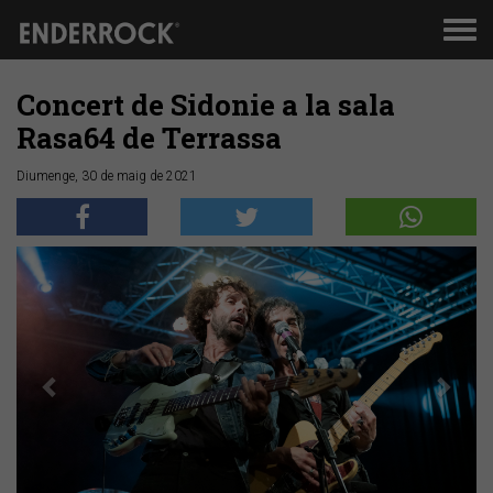
Men
de
nav
Concert de Sidonie a la sala
Rasa64 de Terrassa
Diumenge, 30 de maig de 2021
Anterior
Segü