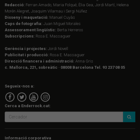
Redacció:
Ferran Amado, Maria Folqué, Èlia Gea, Jordi Martí, Helena
Morén Alegret, Joaquim Vilarnau i Sergi Núñez
Disseny i maquetació:
Manuel Cuyàs
Caps de fotografia:
Juan Miguel Morales
Assessorament lingüístic:
Berta Herreros
Subscripcions:
Rosa E. Massaguer
Gerència i projectes:
Jordi Novell
Publicitat i producció:
Rosa E. Massaguer
Direcció financera i administració:
Anna Gris
c. Mallorca, 221, sobreàtic · 08008 Barcelona Tel. 93 237 08 05
Segueix-nos a:
Cerca a Enderrock.cat:
Informació corporativa