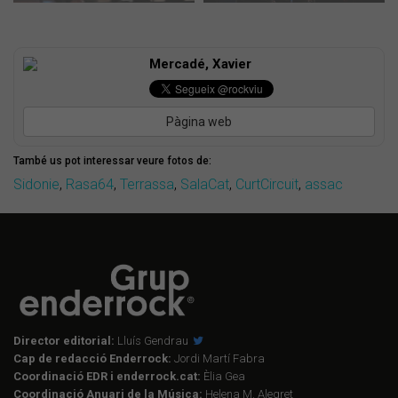
Mercadé, Xavier
Pàgina web
També us pot interessar veure fotos de:
Sidonie
,
Rasa64
,
Terrassa
,
SalaCat
,
CurtCircuit
,
assac
Director editorial:
Lluís Gendrau
Cap de redacció Enderrock:
Jordi Martí Fabra
Coordinació EDR i enderrock.cat:
Èlia Gea
Coordinació Anuari de la Música:
Helena M. Alegret