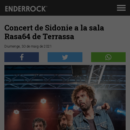
Men
de
nav
Concert de Sidonie a la sala
Rasa64 de Terrassa
Diumenge, 30 de maig de 2021
Anterior
Segü