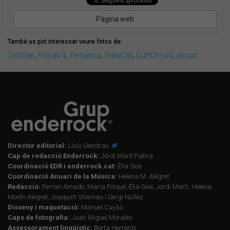
Pàgina web
També us pot interessar veure fotos de:
Sidonie
,
Rasa64
,
Terrassa
,
SalaCat
,
CurtCircuit
,
assac
Director editorial:
Lluís Gendrau
Cap de redacció Enderrock:
Jordi Martí Fabra
Coordinació EDR i enderrock.cat:
Èlia Gea
Coordinació Anuari de la Música:
Helena M. Alegret
Redacció:
Ferran Amado, Maria Folqué, Èlia Gea, Jordi Martí, Helena
Morén Alegret, Joaquim Vilarnau i Sergi Núñez
Disseny i maquetació:
Manuel Cuyàs
Caps de fotografia:
Juan Miguel Morales
Assessorament lingüístic:
Berta Herreros