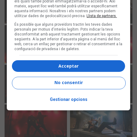
els quals també podran emmagatzemar-la o accedir-hi. Així
mateix, aquest lloc web també podrà utilitzar específicament
aquesta informació. Nosaltres i els nostres partners podem
utilitzar dades de geolocalització precisa.
Llista de partners.
És possible que alguns proveïdors tractin les teves dades
personals per motius d'interès legítim. Pots indicar la teva
disconformitat amb aquest tractament gestionant les opcions
següents. A la part inferior d'aquesta pàgina o al menú del lloc
web, cerca un enllaç per gestionar o retirar el consentiment a la
configuració de privadesa i de galetes.
Acceptar
No consentir
Gestionar opcions