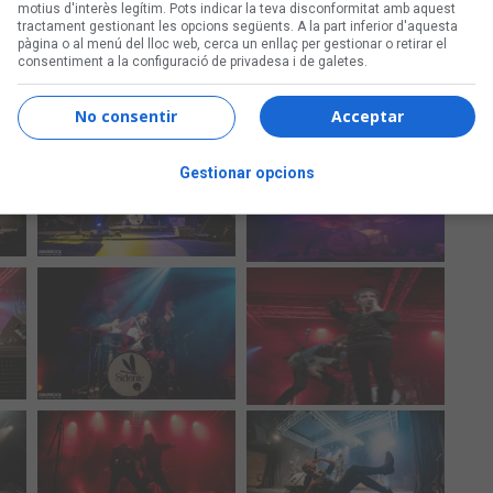
motius d'interès legítim. Pots indicar la teva disconformitat amb aquest
tractament gestionant les opcions següents. A la part inferior d'aquesta
pàgina o al menú del lloc web, cerca un enllaç per gestionar o retirar el
consentiment a la configuració de privadesa i de galetes.
No consentir
Acceptar
Gestionar opcions