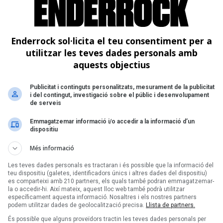
Ta
S
Enderrock sol·licita el teu consentiment per a
a
utilitzar les teves dades personals amb
aquests objectius
Publicitat i continguts personalitzats, mesurament de la publicitat
i del contingut, investigació sobre el públic i desenvolupament
de serveis
Emmagatzemar informació i/o accedir a la informació d’un
dispositiu
Més informació
Les teves dades personals es tractaran i és possible que la informació del
teu dispositiu (galetes, identificadors únics i altres dades del dispositiu)
es comparteixi amb 210 partners, els quals també podran emmagatzemar-
la o accedir-hi. Així mateix, aquest lloc web també podrà utilitzar
específicament aquesta informació. Nosaltres i els nostres partners
podem utilitzar dades de geolocalització precisa.
Llista de partners.
És possible que alguns proveïdors tractin les teves dades personals per