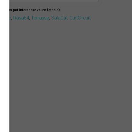
mbé us pot interessar veure fotos de:
idonie
,
Rasa64
,
Terrassa
,
SalaCat
,
CurtCircuit
,
ssac