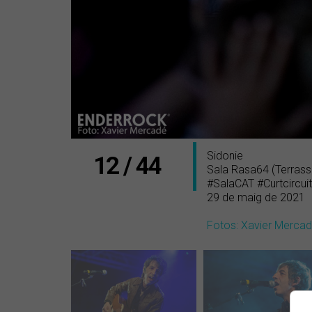
Sidonie
12 / 44
Sala Rasa64 (Terrass
#SalaCAT #Curtcircuit
29 de maig de 2021
Fotos: Xavier Merca