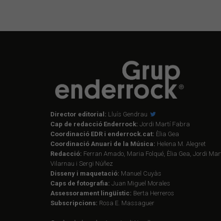
Director editorial:
Lluís Gendrau
Cap de redacció Enderrock:
Jordi Martí Fabra
Coordinació EDR i enderrock.cat:
Èlia Gea
Coordinació Anuari de la Música:
Helena M. Alegret
Redacció:
Ferran Amado, Maria Folqué, Èlia Gea, Jordi Mart
Vilarnau i Sergi Núñez
Disseny i maquetació:
Manuel Cuyàs
Caps de fotografia:
Juan Miguel Morales
Assessorament lingüístic:
Berta Herreros
Subscripcions:
Rosa E. Massaguer