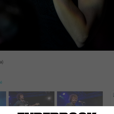
a)
dé