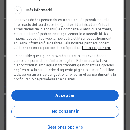
Més informació
Les teves dades personals es tractaran i és possible que la
informació del teu dispositiu (galetes, identificadors únics i
altres dades del dispositiu) es comparteixi amb 210 partners,
els quals també podran emmagatzemar-la o accedir-hi. Així
mateix, aquest lloc web també podrà utilitzar específicament
aquesta informació. Nosaltres i els nostres partners podem
utilitzar dades de geolocalització precisa.
Llista de partners.
És possible que alguns proveïdors tractin les teves dades
personals per motius d'interès legítim. Pots indicar la teva
disconformitat amb aquest tractament gestionant les opcions
següents. A la part inferior d'aquesta pàgina o al menú del lloc
web, cerca un enllaç per gestionar o retirar el consentiment a la
configuració de privadesa i de galetes.
Acceptar
No consentir
Gestionar opcions