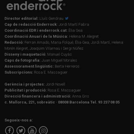
Director editorial:
Lluís Gendrau
Cap de redacció Enderrock:
Jordi Martí Fabra
Coordinació EDR i enderrock.cat:
Èlia Gea
Coordinació Anuari de la Música:
Helena M. Alegret
Redacció:
Ferran Amado, Maria Folqué, Èlia Gea, Jordi Martí, Helena
Morén Alegret, Joaquim Vilarnau i Sergi Núñez
Disseny i maquetació:
Manuel Cuyàs
Caps de fotografia:
Juan Miguel Morales
Assessorament lingüístic:
Berta Herreros
Subscripcions:
Rosa E. Massaguer
Gerència i projectes:
Jordi Novell
Publicitat i producció:
Rosa E. Massaguer
Direcció financera i administració:
Anna Gris
c. Mallorca, 221, sobreàtic · 08008 Barcelona Tel. 93 237 08 05
Segueix-nos a: