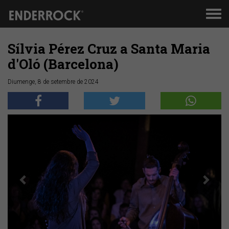
Men
de
nav
Sílvia Pérez Cruz a Santa Maria
d'Oló (Barcelona)
Diumenge, 8 de setembre de 2024
Anterior
Segü