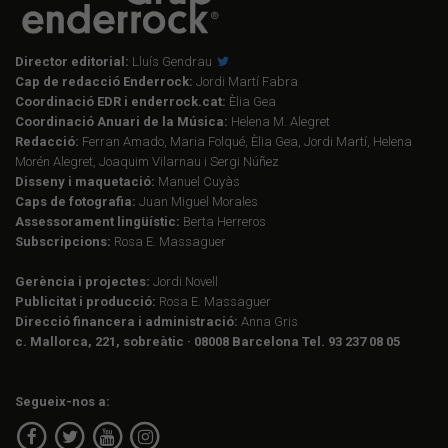
Director editorial:
Lluís Gendrau
Cap de redacció Enderrock:
Jordi Martí Fabra
Coordinació EDR i enderrock.cat:
Èlia Gea
Coordinació Anuari de la Música:
Helena M. Alegret
Redacció:
Ferran Amado, Maria Folqué, Èlia Gea, Jordi Martí, Helena
Morén Alegret, Joaquim Vilarnau i Sergi Núñez
Disseny i maquetació:
Manuel Cuyàs
Caps de fotografia:
Juan Miguel Morales
Assessorament lingüístic:
Berta Herreros
Subscripcions:
Rosa E. Massaguer
Gerència i projectes:
Jordi Novell
Publicitat i producció:
Rosa E. Massaguer
Direcció financera i administració:
Anna Gris
c. Mallorca, 221, sobreàtic · 08008 Barcelona Tel. 93 237 08 05
Segueix-nos a: