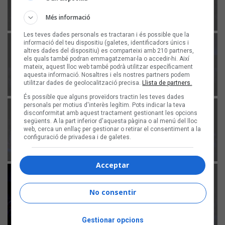
Més informació
Les teves dades personals es tractaran i és possible que la
informació del teu dispositiu (galetes, identificadors únics i
altres dades del dispositiu) es comparteixi amb 210 partners,
els quals també podran emmagatzemar-la o accedir-hi. Així
mateix, aquest lloc web també podrà utilitzar específicament
aquesta informació. Nosaltres i els nostres partners podem
utilitzar dades de geolocalització precisa.
Llista de partners.
És possible que alguns proveïdors tractin les teves dades
personals per motius d'interès legítim. Pots indicar la teva
disconformitat amb aquest tractament gestionant les opcions
següents. A la part inferior d'aquesta pàgina o al menú del lloc
web, cerca un enllaç per gestionar o retirar el consentiment a la
configuració de privadesa i de galetes.
Acceptar
No consentir
Gestionar opcions