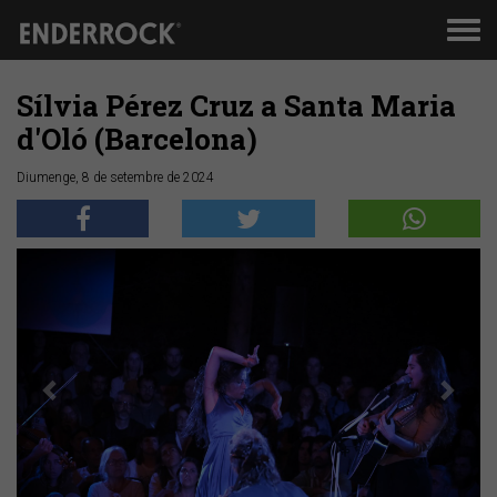
Men
de
nav
Sílvia Pérez Cruz a Santa Maria
d'Oló (Barcelona)
Diumenge, 8 de setembre de 2024
Anterior
Segü