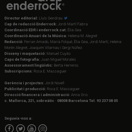
Director editorial:
Lluís Gendrau
Cap de redacció Enderrock:
Jordi Martí Fabra
Coordinació EDR i enderrock.cat:
Èlia Gea
Coordinació Anuari de la Música:
Helena M. Alegret
Redacció:
Ferran Amado, Maria Folqué, Èlia Gea, Jordi Martí, Helena
Morén Alegret, Joaquim Vilarnau i Sergi Núñez
Disseny i maquetació:
Manuel Cuyàs
Caps de fotografia:
Juan Miguel Morales
Assessorament lingüístic:
Berta Herreros
Subscripcions:
Rosa E. Massaguer
Gerència i projectes:
Jordi Novell
Publicitat i producció:
Rosa E. Massaguer
Direcció financera i administració:
Anna Gris
c. Mallorca, 221, sobreàtic · 08008 Barcelona Tel. 93 237 08 05
Segueix-nos a: