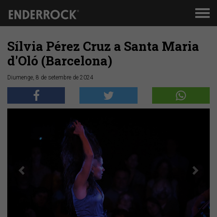
Men
de
nav
Sílvia Pérez Cruz a Santa Maria
d'Oló (Barcelona)
Diumenge, 8 de setembre de 2024
Anterior
Segü