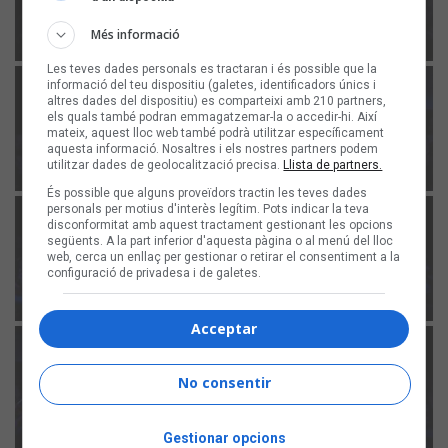
Més informació
Les teves dades personals es tractaran i és possible que la
informació del teu dispositiu (galetes, identificadors únics i
altres dades del dispositiu) es comparteixi amb 210 partners,
els quals també podran emmagatzemar-la o accedir-hi. Així
mateix, aquest lloc web també podrà utilitzar específicament
aquesta informació. Nosaltres i els nostres partners podem
utilitzar dades de geolocalització precisa.
Llista de partners.
És possible que alguns proveïdors tractin les teves dades
personals per motius d'interès legítim. Pots indicar la teva
disconformitat amb aquest tractament gestionant les opcions
següents. A la part inferior d'aquesta pàgina o al menú del lloc
web, cerca un enllaç per gestionar o retirar el consentiment a la
configuració de privadesa i de galetes.
Acceptar
No consentir
Gestionar opcions