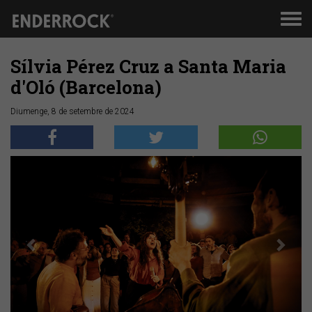
Men
de
nav
Sílvia Pérez Cruz a Santa Maria
d'Oló (Barcelona)
Diumenge, 8 de setembre de 2024
Anterior
Segü