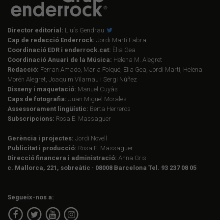
Director editorial:
Lluís Gendrau
Cap de redacció Enderrock:
Jordi Martí Fabra
Coordinació EDR i enderrock.cat:
Èlia Gea
Coordinació Anuari de la Música:
Helena M. Alegret
Redacció:
Ferran Amado, Maria Folqué, Èlia Gea, Jordi Martí, Helena
Morén Alegret, Joaquim Vilarnau i Sergi Núñez
Disseny i maquetació:
Manuel Cuyàs
Caps de fotografia:
Juan Miguel Morales
Assessorament lingüístic:
Berta Herreros
Subscripcions:
Rosa E. Massaguer
Gerència i projectes:
Jordi Novell
Publicitat i producció:
Rosa E. Massaguer
Direcció financera i administració:
Anna Gris
c. Mallorca, 221, sobreàtic · 08008 Barcelona Tel. 93 237 08 05
Segueix-nos a: