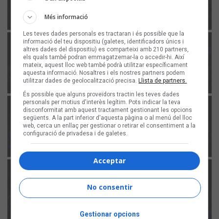
Més informació
Les teves dades personals es tractaran i és possible que la
informació del teu dispositiu (galetes, identificadors únics i
altres dades del dispositiu) es comparteixi amb 210 partners,
els quals també podran emmagatzemar-la o accedir-hi. Així
mateix, aquest lloc web també podrà utilitzar específicament
aquesta informació. Nosaltres i els nostres partners podem
utilitzar dades de geolocalització precisa.
Llista de partners.
És possible que alguns proveïdors tractin les teves dades
personals per motius d'interès legítim. Pots indicar la teva
disconformitat amb aquest tractament gestionant les opcions
següents. A la part inferior d'aquesta pàgina o al menú del lloc
web, cerca un enllaç per gestionar o retirar el consentiment a la
configuració de privadesa i de galetes.
Acceptar
No consentir
Gestionar opcions