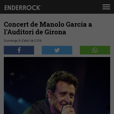
Men
de
nav
Concert de Manolo García a
l'Auditori de Girona
Diumenge, 8 d'abril de 2018
Anterior
Segü