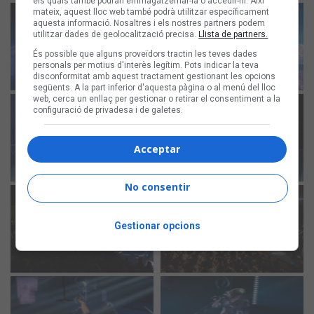
els quals també podran emmagatzemar-la o accedir-hi. Així
mateix, aquest lloc web també podrà utilitzar específicament
aquesta informació. Nosaltres i els nostres partners podem
utilitzar dades de geolocalització precisa.
Llista de partners.
És possible que alguns proveïdors tractin les teves dades
personals per motius d'interès legítim. Pots indicar la teva
disconformitat amb aquest tractament gestionant les opcions
següents. A la part inferior d'aquesta pàgina o al menú del lloc
web, cerca un enllaç per gestionar o retirar el consentiment a la
configuració de privadesa i de galetes.
Acceptar
No consentir
Gestionar opcions