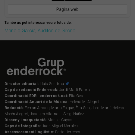
Pàgina web
També us pot interessar veure fotos de:
Manolo García
,
Auditori de Girona
Director editorial:
Lluís Gendrau
Cap de redacció Enderrock:
Jordi Martí Fabra
Coordinació EDR i enderrock.cat:
Èlia Gea
Coordinació Anuari de la Música:
Helena M. Alegret
Redacció:
Ferran Amado, Maria Folqué, Èlia Gea, Jordi Martí, Helena
Morén Alegret, Joaquim Vilarnau i Sergi Núñez
Disseny i maquetació:
Manuel Cuyàs
Caps de fotografia:
Juan Miguel Morales
Assessorament lingüístic:
Berta Herreros