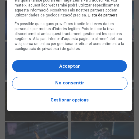
els quals també podran emmagatzemar-la o accedir-hi. Així
mateix, aquest lloc web també podrà utilitzar específicament
aquesta informació. Nosaltres i els nostres partners podem
utilitzar dades de geolocalització precisa.
Llista de partners.
És possible que alguns proveïdors tractin les teves dades
personals per motius d'interès legítim. Pots indicar la teva
disconformitat amb aquest tractament gestionant les opcions
següents. A la part inferior d'aquesta pàgina o al menú del lloc
web, cerca un enllaç per gestionar o retirar el consentiment a la
configuració de privadesa i de galetes.
Acceptar
No consentir
Gestionar opcions