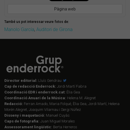
Pàgina web
També us pot interessar veure fotos de:
Manolo García
,
Auditori de Girona
Director editorial:
Lluís Gendrau
Cap de redacció Enderrock:
Jordi Martí Fabra
Coordinació EDR i enderrock.cat:
Èlia Gea
Coordinació Anuari de la Música:
Helena M. Alegret
Redacció:
Ferran Amado, Maria Folqué, Èlia Gea, Jordi Martí, Helena
Morén Alegret, Joaquim Vilarnau i Sergi Núñez
Disseny i maquetació:
Manuel Cuyàs
Caps de fotografia:
Juan Miguel Morales
Assessorament lingüístic:
Berta Herreros