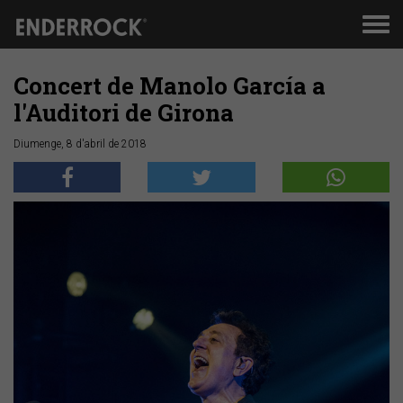
Men
de
nav
Concert de Manolo García a
l'Auditori de Girona
Diumenge, 8 d'abril de 2018
Anterior
Segü