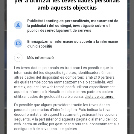
per a utilitzar les teves dades personals
amb aquests objectius
Publicitat i continguts personalitzats, mesurament de
la publicitat i del contingut, investigació sobre el
públic i desenvolupament de serveis
Emmagatzemar informació i/o accedir a la informació
d’un dispositiu
Més informació
Les teves dades personals es tractaran i és possible que la
informació del teu dispositiu (galetes, identificadors únics i
altres dades del dispositiu) es comparteixi amb 210 partners,
els quals també podran emmagatzemar-la o accedir-hi. Així
mateix, aquest lloc web també podrà utilitzar específicament
aquesta informació. Nosaltres i els nostres partners podem
utilitzar dades de geolocalització precisa.
Llista de partners.
És possible que alguns proveïdors tractin les teves dades
personals per motius d'interès legítim. Pots indicar la teva
disconformitat amb aquest tractament gestionant les opcions
següents. A la part inferior d'aquesta pàgina o al menú del lloc
web, cerca un enllaç per gestionar o retirar el consentiment a la
configuració de privadesa i de galetes.