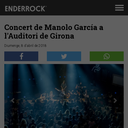
Men
de
nav
Concert de Manolo García a
l'Auditori de Girona
Diumenge, 8 d'abril de 2018
Anterior
Segü