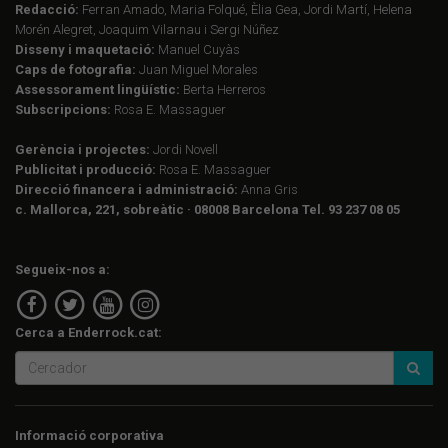
Redacció:
Ferran Amado, Maria Folqué, Èlia Gea, Jordi Martí, Helena
Morén Alegret, Joaquim Vilarnau i Sergi Núñez
Disseny i maquetació:
Manuel Cuyàs
Caps de fotografia:
Juan Miguel Morales
Assessorament lingüístic:
Berta Herreros
Subscripcions:
Rosa E. Massaguer
Gerència i projectes:
Jordi Novell
Publicitat i producció:
Rosa E. Massaguer
Direcció financera i administració:
Anna Gris
c. Mallorca, 221, sobreàtic · 08008 Barcelona Tel. 93 237 08 05
Segueix-nos a:
Cerca a Enderrock.cat:
Informació corporativa