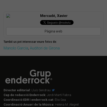
Mercadé, Xavier
Pàgina web
També us pot interessar veure fotos de:
Manolo García
,
Auditori de Girona
Director editorial:
Lluís Gendrau
Cap de redacció Enderrock:
Jordi Martí Fabra
Coordinació EDR i enderrock.cat:
Èlia Gea
Coordinació Anuari de la Música:
Helena M. Alegret