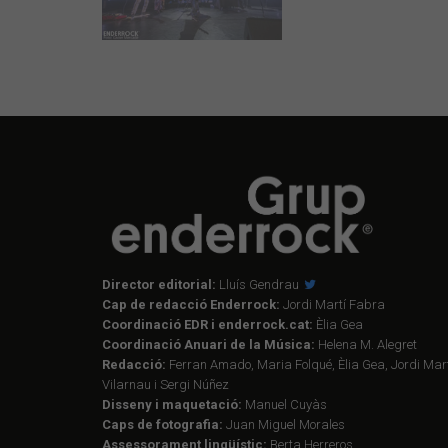
Director editorial:
Lluís Gendrau
Cap de redacció Enderrock:
Jordi Martí Fabra
Coordinació EDR i enderrock.cat:
Èlia Gea
Coordinació Anuari de la Música:
Helena M. Alegret
Redacció:
Ferran Amado, Maria Folqué, Èlia Gea, Jordi Mart
Vilarnau i Sergi Núñez
Disseny i maquetació:
Manuel Cuyàs
Caps de fotografia:
Juan Miguel Morales
Assessorament lingüístic:
Berta Herreros