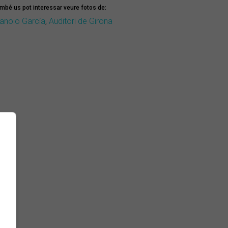
mbé us pot interessar veure fotos de:
anolo García
,
Auditori de Girona