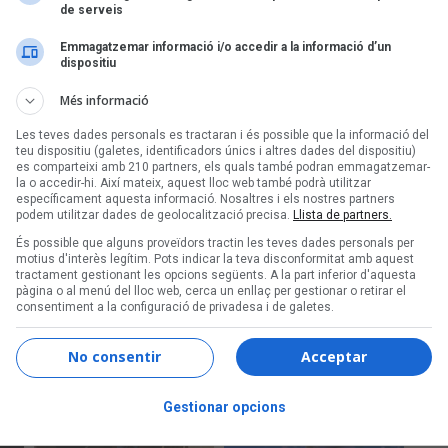
de serveis
Emmagatzemar informació i/o accedir a la informació d’un
dispositiu
Més informació
Les teves dades personals es tractaran i és possible que la informació del
teu dispositiu (galetes, identificadors únics i altres dades del dispositiu)
es comparteixi amb 210 partners, els quals també podran emmagatzemar-
la o accedir-hi. Així mateix, aquest lloc web també podrà utilitzar
específicament aquesta informació. Nosaltres i els nostres partners
podem utilitzar dades de geolocalització precisa.
Llista de partners.
És possible que alguns proveïdors tractin les teves dades personals per
motius d'interès legítim. Pots indicar la teva disconformitat amb aquest
tractament gestionant les opcions següents. A la part inferior d'aquesta
pàgina o al menú del lloc web, cerca un enllaç per gestionar o retirar el
consentiment a la configuració de privadesa i de galetes.
No consentir
Acceptar
Gestionar opcions