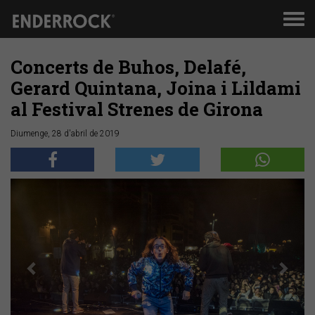
Men
de
nav
Concerts de Buhos, Delafé,
Gerard Quintana, Joina i Lildami
al Festival Strenes de Girona
Diumenge, 28 d'abril de 2019
Anterior
Segü