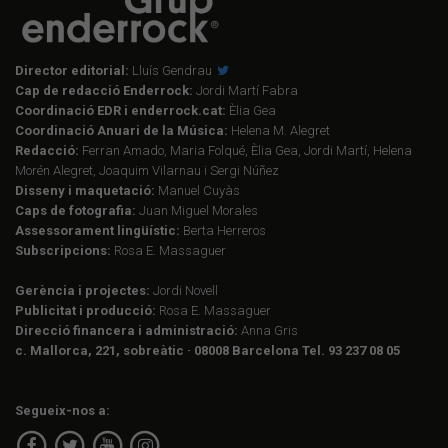
Director editorial:
Lluís Gendrau
Cap de redacció Enderrock:
Jordi Martí Fabra
Coordinació EDR i enderrock.cat:
Èlia Gea
Coordinació Anuari de la Música:
Helena M. Alegret
Redacció:
Ferran Amado, Maria Folqué, Èlia Gea, Jordi Martí, Helena
Morén Alegret, Joaquim Vilarnau i Sergi Núñez
Disseny i maquetació:
Manuel Cuyàs
Caps de fotografia:
Juan Miguel Morales
Assessorament lingüístic:
Berta Herreros
Subscripcions:
Rosa E. Massaguer
Gerència i projectes:
Jordi Novell
Publicitat i producció:
Rosa E. Massaguer
Direcció financera i administració:
Anna Gris
c. Mallorca, 221, sobreàtic · 08008 Barcelona Tel. 93 237 08 05
Segueix-nos a: