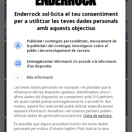
Enderrock sol·licita el teu consentiment
per a utilitzar les teves dades personals
amb aquests objectius
Publicitat i continguts personalitzats, mesurament de
la publicitat i del contingut, investigació sobre el
públic i desenvolupament de serveis
Emmagatzemar informació i/o accedir a la informació
d’un dispositiu
Més informació
Les teves dades personals es tractaran i és possible que la
informació del teu dispositiu (galetes, identificadors únics i
altres dades del dispositiu) es comparteixi amb 210 partners,
els quals també podran emmagatzemar-la o accedir-hi. Així
mateix, aquest lloc web també podrà utilitzar específicament
aquesta informació. Nosaltres i els nostres partners podem
utilitzar dades de geolocalització precisa.
Llista de partners.
És possible que alguns proveïdors tractin les teves dades
personals per motius d'interès legítim. Pots indicar la teva