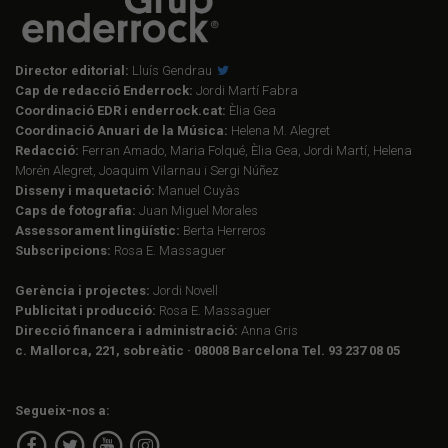
Director editorial:
Lluís Gendrau
Cap de redacció Enderrock:
Jordi Martí Fabra
Coordinació EDR i enderrock.cat:
Èlia Gea
Coordinació Anuari de la Música:
Helena M. Alegret
Redacció:
Ferran Amado, Maria Folqué, Èlia Gea, Jordi Martí, Helena
Morén Alegret, Joaquim Vilarnau i Sergi Núñez
Disseny i maquetació:
Manuel Cuyàs
Caps de fotografia:
Juan Miguel Morales
Assessorament lingüístic:
Berta Herreros
Subscripcions:
Rosa E. Massaguer
Gerència i projectes:
Jordi Novell
Publicitat i producció:
Rosa E. Massaguer
Direcció financera i administració:
Anna Gris
c. Mallorca, 221, sobreàtic · 08008 Barcelona Tel. 93 237 08 05
Segueix-nos a: