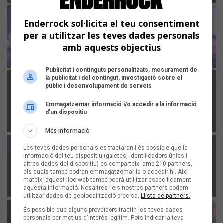
Enderrock sol·licita el teu consentiment
per a utilitzar les teves dades personals
amb aquests objectius
Publicitat i continguts personalitzats, mesurament de
la publicitat i del contingut, investigació sobre el
públic i desenvolupament de serveis
Emmagatzemar informació i/o accedir a la informació
d’un dispositiu
Més informació
Les teves dades personals es tractaran i és possible que la
informació del teu dispositiu (galetes, identificadors únics i
altres dades del dispositiu) es comparteixi amb 210 partners,
els quals també podran emmagatzemar-la o accedir-hi. Així
mateix, aquest lloc web també podrà utilitzar específicament
aquesta informació. Nosaltres i els nostres partners podem
utilitzar dades de geolocalització precisa.
Llista de partners.
És possible que alguns proveïdors tractin les teves dades
personals per motius d'interès legítim. Pots indicar la teva