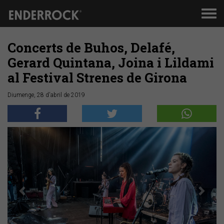
Men
de
nav
Concerts de Buhos, Delafé,
Gerard Quintana, Joina i Lildami
al Festival Strenes de Girona
Diumenge, 28 d'abril de 2019
Anterior
Segü