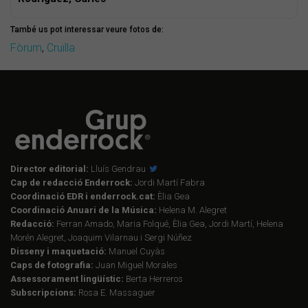
També us pot interessar veure fotos de:
Fòrum
,
Cruïlla
Director editorial:
Lluís Gendrau
Cap de redacció Enderrock:
Jordi Martí Fabra
Coordinació EDR i enderrock.cat:
Èlia Gea
Coordinació Anuari de la Música:
Helena M. Alegret
Redacció:
Ferran Amado, Maria Folqué, Èlia Gea, Jordi Martí, Helena
Morén Alegret, Joaquim Vilarnau i Sergi Núñez
Disseny i maquetació:
Manuel Cuyàs
Caps de fotografia:
Juan Miguel Morales
Assessorament lingüístic:
Berta Herreros
Subscripcions:
Rosa E. Massaguer