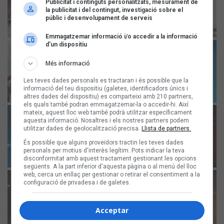
Publicitat i continguts personalitzats, mesurament de
la publicitat i del contingut, investigació sobre el
públic i desenvolupament de serveis
Emmagatzemar informació i/o accedir a la informació
d’un dispositiu
Més informació
Les teves dades personals es tractaran i és possible que la
informació del teu dispositiu (galetes, identificadors únics i
altres dades del dispositiu) es comparteixi amb 210 partners,
els quals també podran emmagatzemar-la o accedir-hi. Així
mateix, aquest lloc web també podrà utilitzar específicament
aquesta informació. Nosaltres i els nostres partners podem
utilitzar dades de geolocalització precisa.
Llista de partners.
És possible que alguns proveïdors tractin les teves dades
personals per motius d'interès legítim. Pots indicar la teva
disconformitat amb aquest tractament gestionant les opcions
següents. A la part inferior d'aquesta pàgina o al menú del lloc
web, cerca un enllaç per gestionar o retirar el consentiment a la
configuració de privadesa i de galetes.
Acceptar