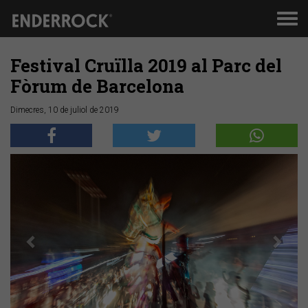
Men
de
nav
Festival Cruïlla 2019 al Parc del
Fòrum de Barcelona
Dimecres, 10 de juliol de 2019
Anterior
Segü