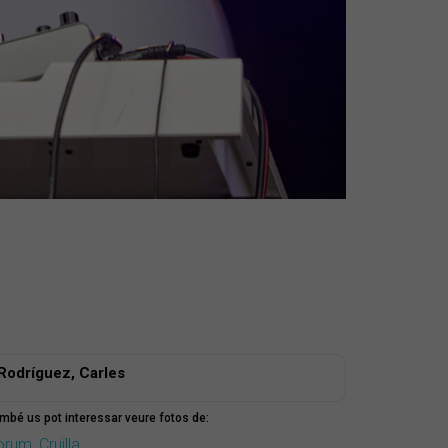
Rodríguez, Carles
mbé us pot interessar veure fotos de:
òrum
,
Cruïlla