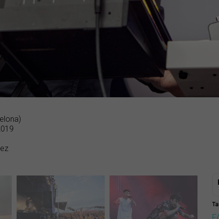
elona)
 2019
uez
Ta
F