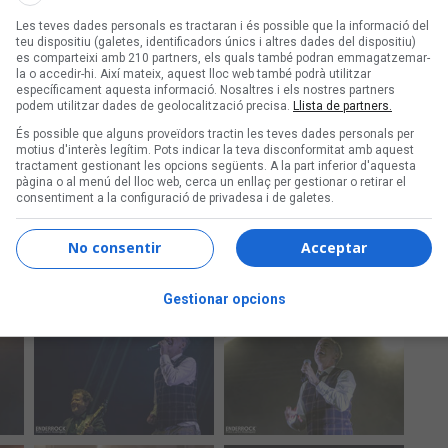
Les teves dades personals es tractaran i és possible que la informació del
teu dispositiu (galetes, identificadors únics i altres dades del dispositiu)
es comparteixi amb 210 partners, els quals també podran emmagatzemar-
la o accedir-hi. Així mateix, aquest lloc web també podrà utilitzar
específicament aquesta informació. Nosaltres i els nostres partners
podem utilitzar dades de geolocalització precisa.
Llista de partners.
És possible que alguns proveïdors tractin les teves dades personals per
motius d'interès legítim. Pots indicar la teva disconformitat amb aquest
tractament gestionant les opcions següents. A la part inferior d'aquesta
pàgina o al menú del lloc web, cerca un enllaç per gestionar o retirar el
consentiment a la configuració de privadesa i de galetes.
No consentir
Acceptar
Gestionar opcions