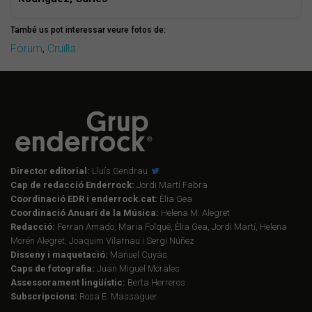
També us pot interessar veure fotos de:
Fòrum
,
Cruïlla
Director editorial:
Lluís Gendrau
Cap de redacció Enderrock:
Jordi Martí Fabra
Coordinació EDR i enderrock.cat:
Èlia Gea
Coordinació Anuari de la Música:
Helena M. Alegret
Redacció:
Ferran Amado, Maria Folqué, Èlia Gea, Jordi Martí, Helena
Morén Alegret, Joaquim Vilarnau i Sergi Núñez
Disseny i maquetació:
Manuel Cuyàs
Caps de fotografia:
Juan Miguel Morales
Assessorament lingüístic:
Berta Herreros
Subscripcions:
Rosa E. Massaguer