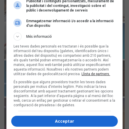
Publicitat i continguts personalitzats, mesurament de
la publicitat i del contingut, investigació sobre el
públic i desenvolupament de serveis
Emmagatzemar informació i/o accedir a la informació
d’un dispositiu
Més informació
Les teves dades personals es tractaran i és possible que la
informació del teu dispositiu (galetes, identificadors únics i
altres dades del dispositiu) es comparteixi amb 210 partners,
els quals també podran emmagatzemar-la o accedir-hi. Així
mateix, aquest lloc web també podrà utilitzar específicament
aquesta informació. Nosaltres i els nostres partners podem
utilitzar dades de geolocalització precisa.
Llista de partners.
És possible que alguns proveïdors tractin les teves dades
personals per motius d'interès legítim. Pots indicar la teva
disconformitat amb aquest tractament gestionant les opcions
següents. A la part inferior d'aquesta pàgina o al menú del lloc
web, cerca un enllaç per gestionar o retirar el consentiment a la
configuració de privadesa i de galetes.
Acceptar