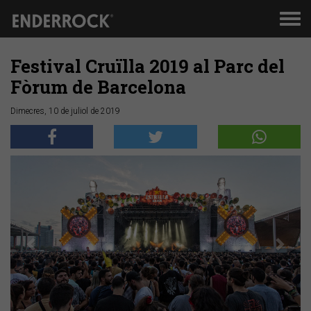
Men
de
nav
Festival Cruïlla 2019 al Parc del
Fòrum de Barcelona
Dimecres, 10 de juliol de 2019
Anterior
Segü