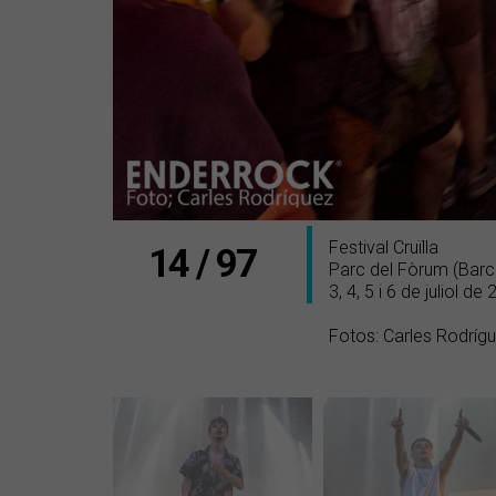
Festival Cruïlla
14 / 97
Parc del Fòrum (Barc
3, 4, 5 i 6 de juliol de
Fotos: Carles Rodríg