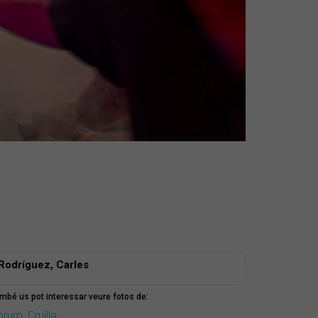
Rodríguez, Carles
mbé us pot interessar veure fotos de:
òrum
,
Cruïlla