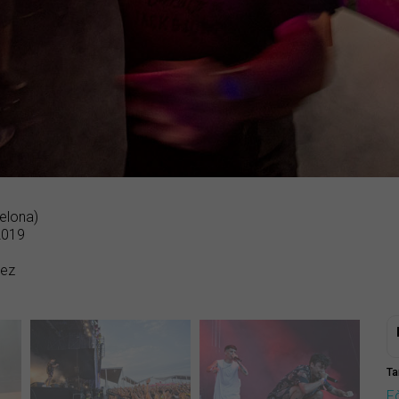
elona)
 2019
uez
Ta
F