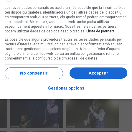
Les teves dades personals es tractaran i és possible que la informació del
teu dispositiu (galetes, identificadors únics i altres dades del dispositiu)
es comparteixi amb 210 partners, els quals també podran emmagatzemar-
la o accedir-hi. Així mateix, aquest lloc web també podrà utilitzar
específicament aquesta informació. Nosaltres i els nostres partners
podem utilitzar dades de geolocalització precisa.
Llista de partners.
És possible que alguns proveïdors tractin les teves dades personals per
motius d'interès legítim. Pots indicar la teva disconformitat amb aquest
tractament gestionant les opcions següents. A la part inferior d'aquesta
pàgina o al menú del lloc web, cerca un enllaç per gestionar o retirar el
consentiment a la configuració de privadesa i de galetes.
No consentir
Acceptar
Gestionar opcions