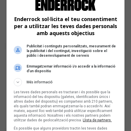
Enderrock sol·licita el teu consentiment
per a utilitzar les teves dades personals
amb aquests objectius
Publicitat i continguts personalitzats, mesurament de
la publicitat i del contingut, investigació sobre el
públic i desenvolupament de serveis
Emmagatzemar informació i/o accedir a la informació
d’un dispositiu
Més informació
Les teves dades personals es tractaran i és possible que la
informació del teu dispositiu (galetes, identificadors únics i
altres dades del dispositiu) es comparteixi amb 210 partners,
els quals també podran emmagatzemar-la o accedir-hi. Així
mateix, aquest lloc web també podrà utilitzar específicament
aquesta informació. Nosaltres i els nostres partners podem
utilitzar dades de geolocalització precisa.
Llista de partners.
És possible que alguns proveïdors tractin les teves dades