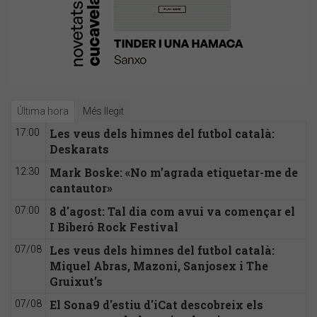
Última hora
Més llegit
Les veus dels himnes del futbol català:
17:00
Deskarats
Mark Boske: «No m’agrada etiquetar-me de
12:30
cantautor»
8 d'agost: Tal dia com avui va començar el
07:00
I Biberó Rock Festival
Les veus dels himnes del futbol català:
07/08
Miquel Abras, Mazoni, Sanjosex i The
Gruixut’s
El Sona9 d'estiu d'iCat descobreix els
07/08