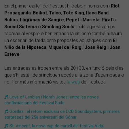
En el primer cartell del Festiuet hi trobem noms com
Riot
Propaganda
,
Boikot
,
Talco
,
Tote King
,
Itaca Band
,
Buhos
,
Lágrimas de Sangre
,
Pepet i Marieta
,
Pirat's
Sound Sistema
o
Smoking Souls
. Tots aquests grups
tocaran al vespre o ben entrada la nit, però també hi haurà
un escenari de tarda amb propostes acústiques com
El
Niño de la Hipoteca
,
Miquel del Roig
i
Joan Reig i Joan
Esteve
.
Les entrades es troben entre els 20 i 30, en funció dels dies
que s'hi està i de si inclouen accés a la zona d'acampada o
no. Per més informació visiteu
la web
del Festiuet.
Love of Lesbian i Norah Jones, entre les noves
confirmacions del Festival Suite
Gorillaz i el retorn exclusiu de LCD Soundsystem, primeres
sorpreses del 25è aniversari del Sónar
St. Vincent, la nova cap de cartell del festival Vida