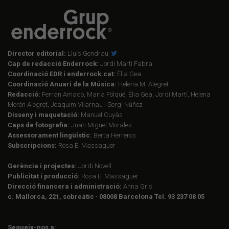
Director editorial:
Lluís Gendrau
Cap de redacció Enderrock:
Jordi Martí Fabra
Coordinació EDR i enderrock.cat:
Èlia Gea
Coordinació Anuari de la Música:
Helena M. Alegret
Redacció:
Ferran Amado, Maria Folqué, Èlia Gea, Jordi Martí, Helena
Morén Alegret, Joaquim Vilarnau i Sergi Núñez
Disseny i maquetació:
Manuel Cuyàs
Caps de fotografia:
Juan Miguel Morales
Assessorament lingüístic:
Berta Herreros
Subscripcions:
Rosa E. Massaguer
Gerència i projectes:
Jordi Novell
Publicitat i producció:
Rosa E. Massaguer
Direcció financera i administració:
Anna Gris
c. Mallorca, 221, sobreàtic · 08008 Barcelona Tel. 93 237 08 05
Segueix-nos a: