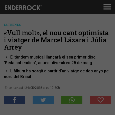
Men
de
nav
ESTRENES
«Vull molt», el nou cant optimista
i viatger de Marcel Lázara i Júlia
Arrey
El tàndem musical llançarà el seu primer disc,
'Pedalant endins', aquest divendres 25 de maig
L'àlbum ha sorgit a partir d'un viatge de dos anys pel
nord del Brasil
Enderrock.cat
| 24/05/2018 a les 12:30h