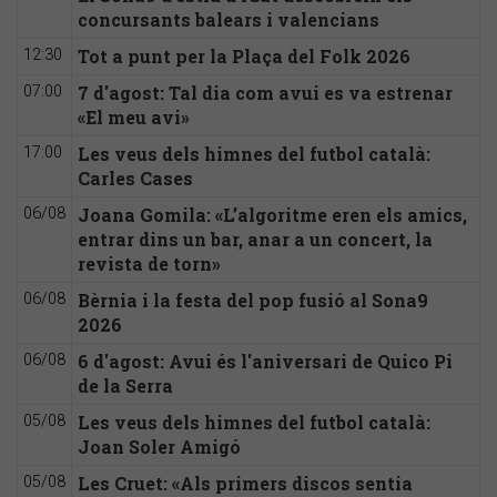
concursants balears i valencians
Tot a punt per la Plaça del Folk 2026
12:30
7 d'agost: Tal dia com avui es va estrenar
07:00
«El meu avi»
Les veus dels himnes del futbol català:
17:00
Carles Cases
Joana Gomila: «L’algoritme eren els amics,
06/08
entrar dins un bar, anar a un concert, la
revista de torn»
Bèrnia i la festa del pop fusió al Sona9
06/08
2026
6 d'agost: Avui és l'aniversari de Quico Pi
06/08
de la Serra
Les veus dels himnes del futbol català:
05/08
Joan Soler Amigó
Les Cruet: «Als primers discos sentia
05/08