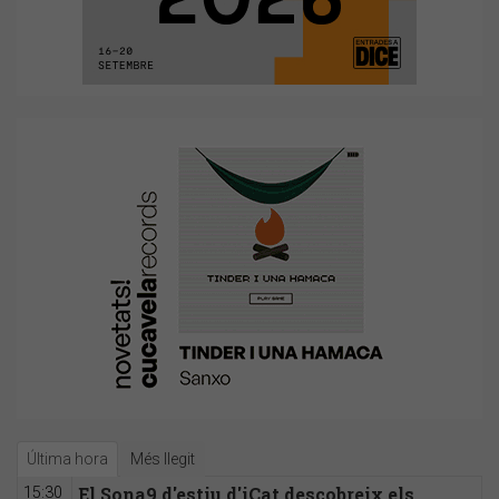
Última hora
Més llegit
El Sona9 d'estiu d'iCat descobreix els
15:30