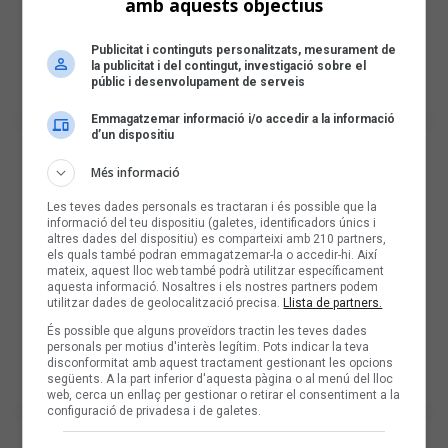
amb aquests objectius
Publicitat i continguts personalitzats, mesurament de
la publicitat i del contingut, investigació sobre el
públic i desenvolupament de serveis
Emmagatzemar informació i/o accedir a la informació
d’un dispositiu
Més informació
Les teves dades personals es tractaran i és possible que la
informació del teu dispositiu (galetes, identificadors únics i
altres dades del dispositiu) es comparteixi amb 210 partners,
els quals també podran emmagatzemar-la o accedir-hi. Així
mateix, aquest lloc web també podrà utilitzar específicament
aquesta informació. Nosaltres i els nostres partners podem
utilitzar dades de geolocalització precisa.
Llista de partners.
És possible que alguns proveïdors tractin les teves dades
personals per motius d'interès legítim. Pots indicar la teva
disconformitat amb aquest tractament gestionant les opcions
següents. A la part inferior d'aquesta pàgina o al menú del lloc
web, cerca un enllaç per gestionar o retirar el consentiment a la
configuració de privadesa i de galetes.