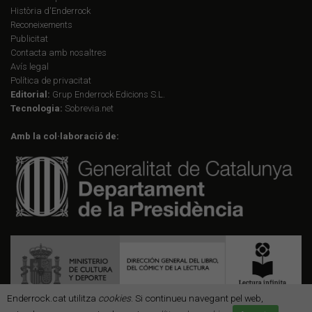
Història d'Enderrock
Reconeixements
Publicitat
Contacta amb nosaltres
Avís legal
Política de privacitat
Editorial:
Grup Enderrock Edicions S.L.
Tecnologia:
Sobrevia.net
Amb la col·laboració de:
Enderrock.cat utilitza
cookies
. Si continueu navegant pel web,