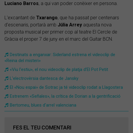
Luciano Barros
, a qui van poder conèixer en persona.
L'excantant de
Txarango
, que ha passat per centenars
d'escenaris, portarà amb
Júlia Arrey
aquesta nova
proposta musical per primer cop al teatre El Cercle de
Gràcia el proper 7 de juny en el marc del Guitar BCN.
Destinats a enganxar: Siderland estrena el videoclip de
«Reina del misteri»
«Viu l'estiu», el nou videoclip de platja d'El Pot Petit
L'electrovèrsia dantesca de Jansky
El «Nou espai» de Sotrac ja té videoclip rodat a Llagostera
Estrenem «Señales», la crítica de Dorian a la gentrificació
Bertomeu, blues d'arrel valenciana
FES EL TEU COMENTARI