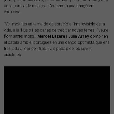
de la parella de músics, i n'estrenem una cançó en
exclusiva.
"Vull molt" és un tema de celebració a l'imprevisible de la
vida, a la il·lusió i les ganes de trepitjar noves terres i "veure
florir altres mons".
Marcel Lázara i Júlia Arrey
combinen
el català amb el portuguès en una cançó optimista que ens
trasllada al cor del Brasil i als pedals de les seves
bicicletes.