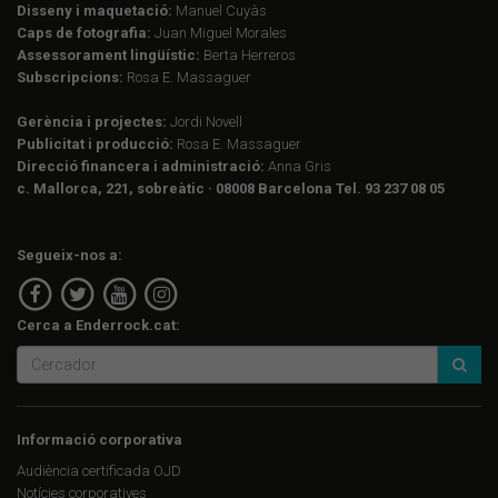
Disseny i maquetació:
Manuel Cuyàs
Caps de fotografia:
Juan Miguel Morales
Assessorament lingüístic:
Berta Herreros
Subscripcions:
Rosa E. Massaguer
Gerència i projectes:
Jordi Novell
Publicitat i producció:
Rosa E. Massaguer
Direcció financera i administració:
Anna Gris
c. Mallorca, 221, sobreàtic · 08008 Barcelona Tel. 93 237 08 05
Segueix-nos a:
Cerca a Enderrock.cat:
Informació corporativa
Audiència certificada OJD
Notícies corporatives