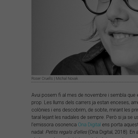
Roser Cruells | Michal Novak
Avui posem fi al mes de novembre i sembla que 
prop. Les llums dels carrers ja estan enceses, arre
colònies i ens descobrim, de sobte, mirant les pri
taral·lejant les nadales de sempre. Però si ja se u
l'emissora osonenca
Ona Digital
ens porta aquest
nadal:
Petits regals d'elles
(Ona Digital, 2018). En