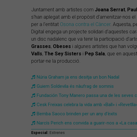
Juntament amb artistes com
Joana Serrat
,
Paul
s'han aplegat amb el propòsit d'amenitzar-nos el 
per a l'entitat
Osona contra el Càncer
. Aquesta, p
Digital engega un projecte solidari d'aquestes cara
un disc nadalenc que va tenir la participació d'ar
Grasses
,
Obeses
i algunes artistes que han vol
Valls
,
The Sey Sisters
i
Pep Sala
, que en aquest
portar-ne la producció.
Núria Graham ja ens desitja un bon Nadal
Guiem Soldevila és nàufrag de somnis
Fundación Tony Manero passa una de les seves c
Cesk Freixas celebra la vida amb «Ball» i «Revetlla
Bemba Saoco brinden per un any d'èxits
Narcís Perich ens convida a guarir-nos a «La cas
Especial:
Estrenes