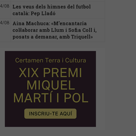
Les veus dels himnes del futbol
4/08
català: Pep Lladó
Aina Machuca: «M'encantaria
4/08
col·laborar amb Llum i Sofia Coll i,
posats a demanar, amb Triquell»