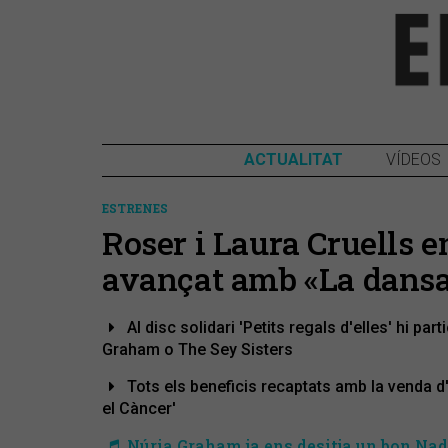
ACTUALITAT
VÍDEOS
ESTRENES
Roser i Laura Cruells e
avançat amb «La dans
Al disc solidari 'Petits regals d'elles' hi p
Graham o The Sey Sisters
Tots els beneficis recaptats amb la venda d'
el Càncer'
Núria Graham ja ens desitja un bon Nad