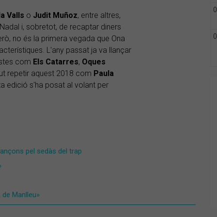
0
a Valls
o
Judit Muñoz
, entre altres,
Nadal i, sobretot, de recaptar diners
0
erò, no és la primera vegada que Ona
cterístiques. L'any passat ja va llançar
tistes com
Els Catarres
,
Oques
gut repetir aquest 2018 com
Paula
a edició s'ha posat al volant per
ançons pel sedàs del trap
»
a de Manlleu»