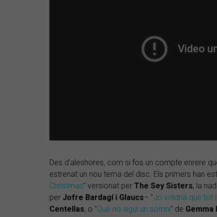
Des d'aleshores, com si fos un compte enrere qu
estrenat un nou tema del disc. Els primers han esta
Christmas
" versionat per
The Sey Sisters
, la na
per
Jofre Bardagí i Glaucs
– "
Jo voldria que tot
Centellas
, o "
Que no sigui un somni
" de
Gemma 