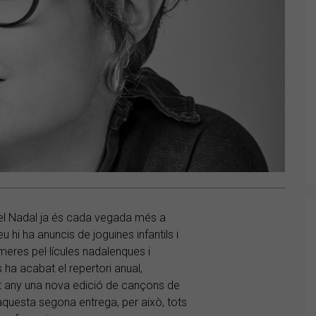
el Nadal ja és cada vegada més a
u hi ha anuncis de joguines infantils i
meres pel·lícules nadalenques i
s ha acabat el repertori anual,
 any una nova edició de cançons de
 aquesta segona entrega, per això, tots