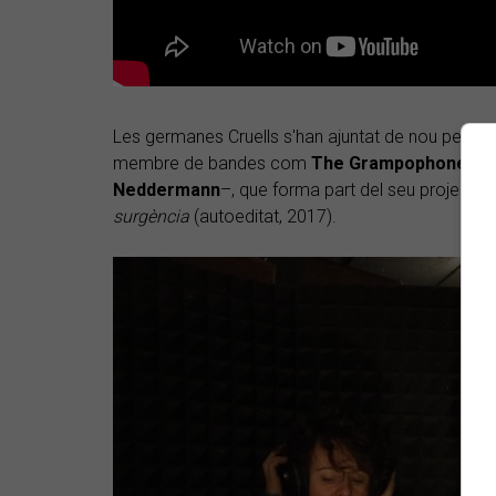
Les germanes Cruells s'han ajuntat de nou per ve
membre de bandes com
The Grampophone Alls
Neddermann
–, que forma part del seu projecte e
surgència
(autoeditat, 2017).