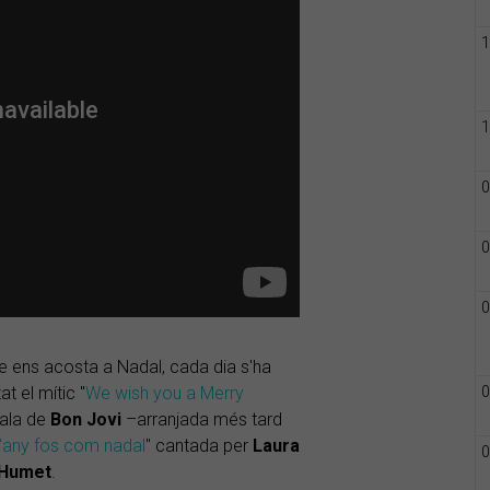
1
1
0
0
0
e ens acosta a Nadal, cada dia s'ha
t el mític "
We wish you a Merry
0
dala de
Bon Jovi
–arranjada més tard
 l'any fos com nadal
" cantada per
Laura
0
Humet
.