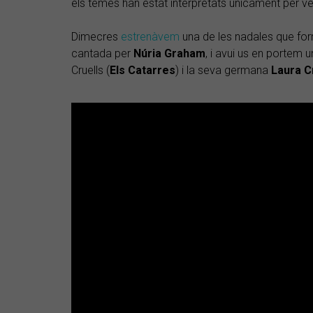
els temes han estat interpretats únicament per 
Dimecres
estrenàvem
una de les nadales que form
cantada per
Núria Graham
, i avui us en portem 
Cruells (
Els Catarres
) i la seva germana
Laura C