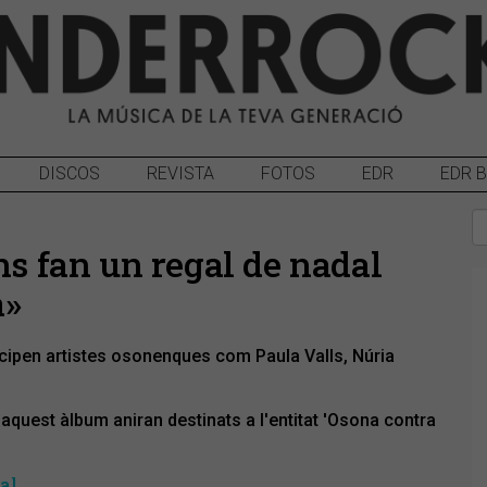
DISCOS
REVISTA
FOTOS
EDR
EDR 
ns fan un regal de nadal
a»
articipen artistes osonenques com Paula Valls, Núria
aquest àlbum aniran destinats a l'entitat 'Osona contra
al