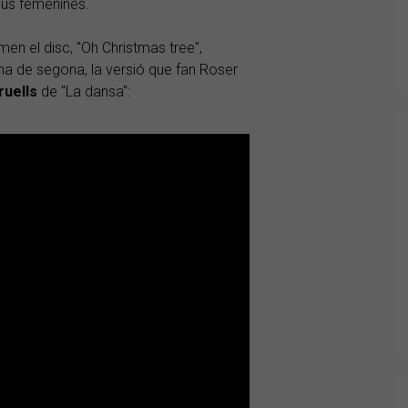
veus femenines.
en el disc, "Oh Christmas tree",
una de segona, la versió que fan Roser
ruells
de "La dansa":