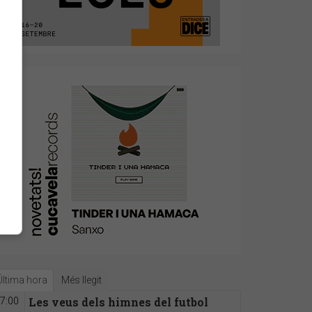
Última hora
Més llegit
Les veus dels himnes del futbol
7:00