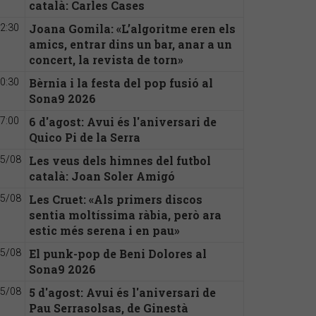
català: Carles Cases
Joana Gomila: «L’algoritme eren els
2:30
amics, entrar dins un bar, anar a un
concert, la revista de torn»
Bèrnia i la festa del pop fusió al
0:30
Sona9 2026
6 d'agost: Avui és l'aniversari de
7:00
Quico Pi de la Serra
Les veus dels himnes del futbol
5/08
català: Joan Soler Amigó
Les Cruet: «Als primers discos
5/08
sentia moltíssima ràbia, però ara
estic més serena i en pau»
El punk-pop de Beni Dolores al
5/08
Sona9 2026
5 d'agost: Avui és l'aniversari de
5/08
Pau Serrasolsas, de Ginestà