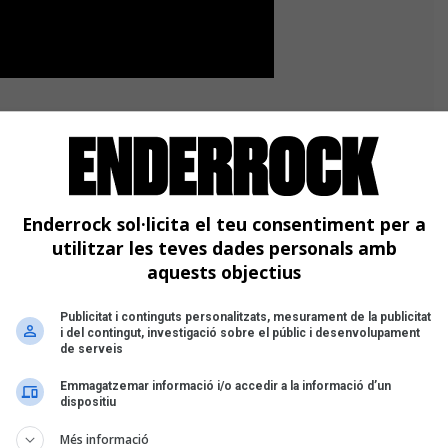
rsionar aquest tema d'
Adrià Plana
–
tars Big Band
o la de
Judit
n solitari
El disc de la
Enderrock sol·licita el teu consentiment per a
utilitzar les teves dades personals amb
aquests objectius
Publicitat i continguts personalitzats, mesurament de la publicitat
i del contingut, investigació sobre el públic i desenvolupament
de serveis
Emmagatzemar informació i/o accedir a la informació d’un
dispositiu
Més informació