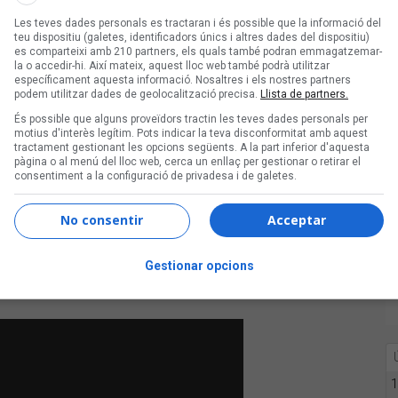
Les teves dades personals es tractaran i és possible que la informació del
teu dispositiu (galetes, identificadors únics i altres dades del dispositiu)
es comparteixi amb 210 partners, els quals també podran emmagatzemar-
la o accedir-hi. Així mateix, aquest lloc web també podrà utilitzar
específicament aquesta informació. Nosaltres i els nostres partners
podem utilitzar dades de geolocalització precisa.
Llista de partners.
És possible que alguns proveïdors tractin les teves dades personals per
motius d'interès legítim. Pots indicar la teva disconformitat amb aquest
tractament gestionant les opcions següents. A la part inferior d'aquesta
pàgina o al menú del lloc web, cerca un enllaç per gestionar o retirar el
consentiment a la configuració de privadesa i de galetes.
No consentir
Acceptar
c solidari. El 25 de novembre vam
deoclip, de la cançó col·lectiva
Gestionar opcions
1