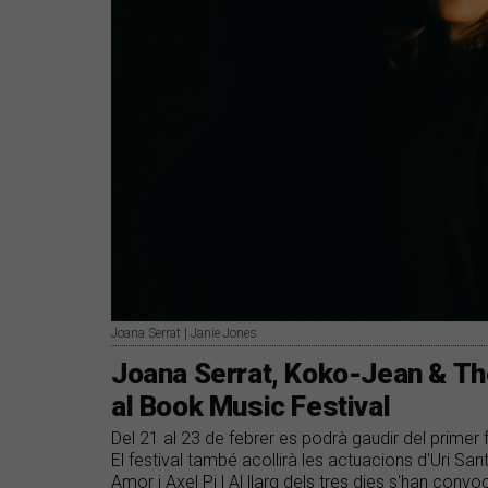
Joana Serrat | Janie Jones
Joana Serrat, Koko-Jean & The
al Book Music Festival
Del 21 al 23 de febrer es podrà gaudir del primer f
El festival també acollirà les actuacions d'Uri San
Amor i Axel Pi | Al llarg dels tres dies s'han con