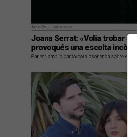
Joana Serrat | Janie Jones
Joana Serrat: «Volia trobar u
provoqués una escolta incòm
Parlem amb la cantautora osonenca sobre el nou 