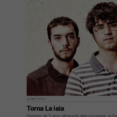
La iaia | Arxiu
Torna La iaia
Després de 5 anys allunyada dels escenaris, la fo