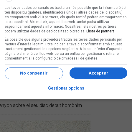
Les teves dades personals es tractaran i és possible que la informació del
teu dispositiu (galetes, identificadors únics i altres dades del dispositiu)
es comparteixi amb 210 partners, els quals també podran emmagatzemar-
la o accedir-hi. Així mateix, aquest lloc web també podrà utilitzar
específicament aquesta informació. Nosaltres i els nostres partners
podem utilitzar dades de geolocalització precisa.
Llista de partners.
És possible que alguns proveïdors tractin les teves dades personals per
motius d'interès legítim. Pots indicar la teva disconformitat amb aquest
tractament gestionant les opcions següents. A la part inferior d'aquesta
pàgina o al menú del lloc web, cerca un enllaç per gestionar o retirar el
consentiment a la configuració de privadesa i de galetes.
No consentir
Acceptar
nsàvem a gravar un disc,
Gestionar opcions
 tribu»
anyon sobre el seu disc debut homònim