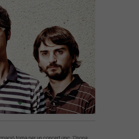
rmació torna per un concert únic, 'Osona: