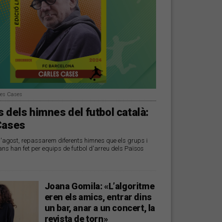
les Cases
 dels himnes del futbol català:
Cases
d'agost, repassarem diferents himnes que els grups i
ans han fet per equips de futbol d'arreu dels Països
Joana Gomila: «L’algoritme
eren els amics, entrar dins
un bar, anar a un concert, la
revista de torn»