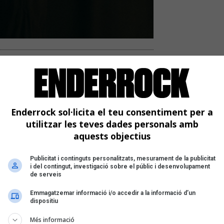
n so que molestés, que
oda»
disc, 'Big Wave'
Enderrock sol·licita el teu consentiment per a
utilitzar les teves dades personals amb
aquests objectius
Publicitat i continguts personalitzats, mesurament de la publicitat
i del contingut, investigació sobre el públic i desenvolupament
de serveis
Emmagatzemar informació i/o accedir a la informació d’un
dispositiu
Més informació