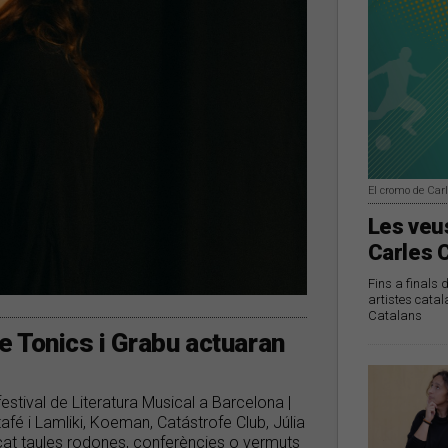
El cromo de Car
Les veus
Carles 
Fins a finals 
artistes catal
Catalans
 Tonics i Grabu actuaran
estival de Literatura Musical a Barcelona |
tafé i Lamliki, Koeman, Catástrofe Club, Júlia
vocat taules rodones, conferències o vermuts